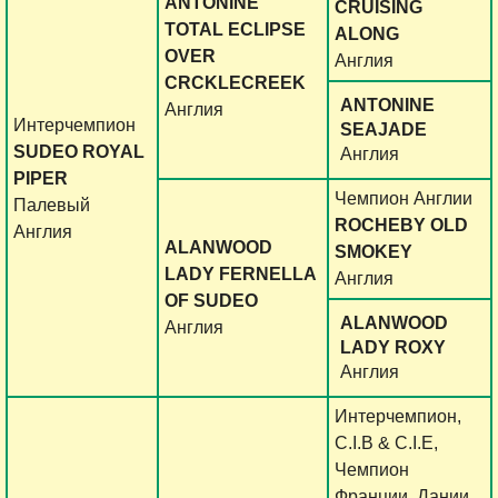
ANTONINE
CRUISING
TOTAL ECLIPSE
ALONG
OVER
Англия
CRCKLECREEK
ANTONINE
Англия
Интерчемпион
SEAJADE
SUDEO ROYAL
Англия
PIPER
Чемпион Англии
Палевый
ROCHEBY OLD
Англия
ALANWOOD
SMOKEY
LADY FERNELLA
Англия
OF SUDEO
ALANWOOD
Англия
LADY ROXY
Англия
Интерчемпион,
C.I.B & C.I.E,
Чемпион
Франции, Дании,