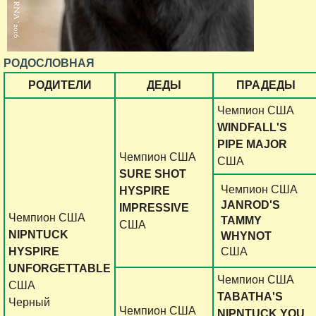
РОДОСЛОВНАЯ
РОДИТЕЛИ
ДЕДЫ
ПРАДЕДЫ
Чемпион США
WINDFALL'S
PIPE MAJOR
Чемпион США
США
SURE SHOT
Чемпион США
HYSPIRE
JANROD'S
IMPRESSIVE
Чемпион США
TAMMY
США
NIPNTUCK
WHYNOT
HYSPIRE
США
UNFORGETTABLE
Чемпион США
США
TABATHA'S
Черный
Чемпион США
NIPNTUCK YOU