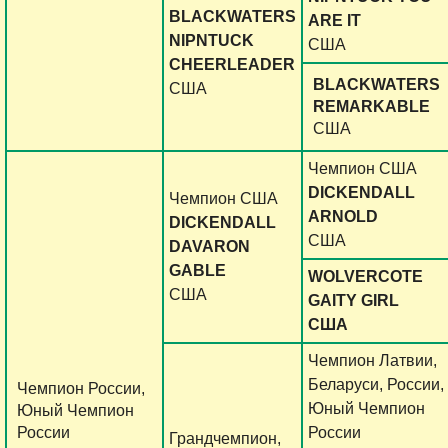
BLACKWATERS
ARE IT
NIPNTUCK
США
CHEERLEADER
BLACKWATERS
США
REMARKABLE
США
Чемпион США
DICKENDALL
Чемпион США
ARNOLD
DICKENDALL
США
DAVARON
GABLE
WOLVERCOTE
США
GAITY GIRL
США
Чемпион Латвии,
Беларуси, России,
Чемпион России,
Юный Чемпион
Юный Чемпион
России
России
Грандчемпион,