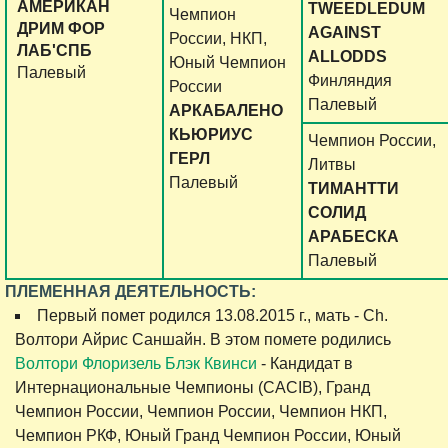
АМЕРИКАН
TWEEDLEDUM
Чемпион
ДРИМ ФОР
AGAINST
России, НКП,
ЛАБ'СПБ
ALLODDS
Юный Чемпион
Палевый
Финляндия
России
Палевый
АРКАБАЛЕНО
КЬЮРИУС
Чемпион России,
ГЕРЛ
Литвы
Палевый
ТИМАНТТИ
СОЛИД
АРАБЕСКА
Палевый
ПЛЕМЕННАЯ ДЕЯТЕЛЬНОСТЬ:
Первый помет родился 13.08.2015 г., мать - Ch.
Волтори Айрис Саншайн. В этом помете родились
Волтори Флоризель Блэк Квинси
- Кандидат в
Интернациональные Чемпионы (CACIB), Гранд
Чемпион России, Чемпион России, Чемпион НКП,
Чемпион РКФ, Юный Гранд Чемпион России, Юный