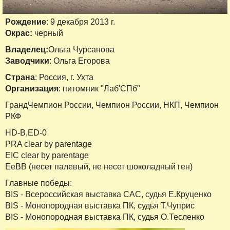
Рождение
: 9 декабря 2013 г.
Окрас:
черный
Владелец:
Ольга Чурсанова
Заводчики
: Ольга Егорова
Страна
: Россия, г. Ухта
Организация
: питомник "Лаб'СПб"
ГрандЧемпион России, Чемпион России, НКП, Чемпион
РКФ
HD-B,ED-0
PRA clear by parentage
EIC clear by parentage
EeBB (несет палевый, не несет шоколадный ген)
Главные победы:
BIS - Всероссийская выставка САС, судья Е.Круценко
BIS - Монопородная выставка ПК, судья Т.Чуприс
BIS - Монопородная выставка ПК, судья О.Тесленко