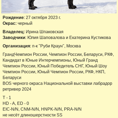
Рождение
: 27 октября 2023 г.
Окрас:
черный
Владелец:
Ирина Шпаковская
Заводчики
: Юлия Шаповалова и Екатерина Кустикова
Организация
: п-к "Руби Краун", Москва
ГрандЧемпион России, Чемпион России, Беларуси, РКФ,
Кандидат в Юные Интерчемпионы, Юный Гранд
Чемпион России, Юный Победитель СНГ, Юный Шоу
Чемпион России, Юный Чемпион России, РКФ, НКП,
Беларуси
BOS черного окраса Национальной выставки лабрадор
ретривер 2024
Т - 1
HD - A, ED - 0
EIC-N/N, CNM-N/N, HNPK-N/N, PRA-N/N
не несёт длиношерстности SS