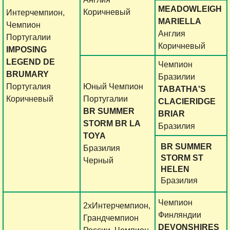
MEADOWLEIGH
Коричневый
Интерчемпион,
MARIELLA
Чемпион
Англия
Португалии
Коричневый
IMPOSING
LEGEND DE
Чемпион
BRUMARY
Бразилии
Португалия
Юный Чемпион
TABATHA'S
Коричневый
Португалии
CLACIERIDGE
BR SUMMER
BRIAR
STORM BR LA
Бразилия
TOYA
BR SUMMER
Бразилия
STORM ST
Черный
HELEN
Бразилия
Чемпион
2хИнтерчемпион,
Финляндии
Грандчемпион
DEVONSHIRES