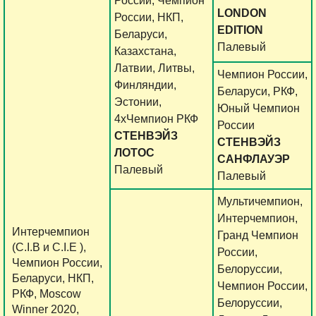
России, Чемпион
LONDON
России, НКП,
EDITION
Беларуси,
Палевый
Казахстана,
Латвии, Литвы,
Чемпион России,
Финляндии,
Беларуси, РКФ,
Эстонии,
Юный Чемпион
4хЧемпион РКФ
России
СТЕНВЭЙЗ
СТЕНВЭЙЗ
ЛОТОС
САНФЛАУЭР
Палевый
Палевый
Мультичемпион,
Интерчемпион,
Интерчемпион
Гранд Чемпион
(C.I.B и C.I.E ),
России,
Чемпион России,
Белоруссии,
Беларуси, НКП,
Чемпион России,
РКФ, Moscow
Белоруссии,
Winner 2020,