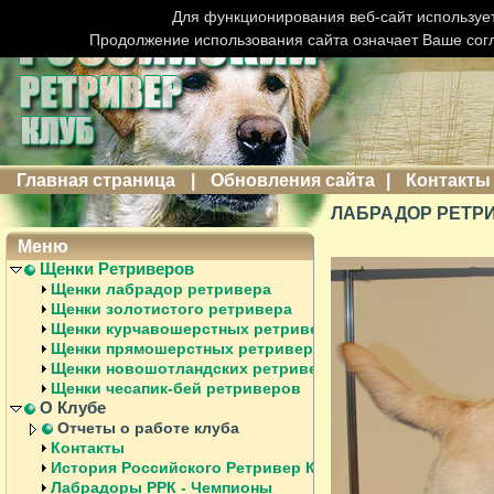
Для функционирования веб-сайт использует
Продолжение использования сайта означает Ваше сог
Главная страница
|
Обновления сайта
|
Контакты
ЛАБРАДОР РЕТРИ
Меню
Щенки Ретриверов
Щенки лабрадор ретривера
Щенки золотистого ретривера
Щенки курчавошерстных ретриверов
Щенки прямошерстных ретриверов
Щенки новошотландских ретриверов
Щенки чесапик-бей ретриверов
О Клубе
Отчеты о работе клуба
Контакты
История Российского Ретривер Клуба
Лабрадоры РРК - Чемпионы