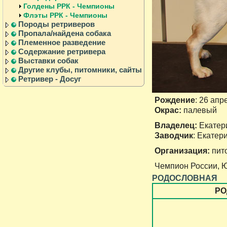
Голдены РРК - Чемпионы
Флэты РРК - Чемпионы
Породы ретриверов
Пропала/найдена собака
Племенное разведение
Содержание ретривера
Выставки собак
Другие клубы, питомники, сайты
Ретривер - Досуг
Рождение
: 26 апр
Окрас:
палевый
Владелец:
Екатер
Заводчик
: Екатер
Организация:
пито
Чемпион России, 
РОДОСЛОВНАЯ
РО