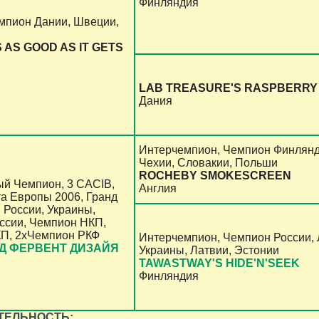
Финляндия
мпион Дании, Швеции,
 AS GOOD AS IT GETS
LAB TREASURE'S RASPBERRY
Дания
Интерчемпион, Чемпион Финлянд
Чехии, Словакии, Польши
ROCHEBY SMOKESCREEN
й Чемпион, 3 CACIB,
Англия
а Европы 2006, Гранд
 России, Украины,
сии, Чемпион НКП,
П, 2хЧемпион РКФ
Интерчемпион, Чемпион России, 
Д ФЕРВЕНТ ДИЗАЙЯ
Украины, Латвии, Эстонии
TAWASTWAY'S HIDE'N'SEEK
Финляндия
ТЕЛЬНОСТЬ: