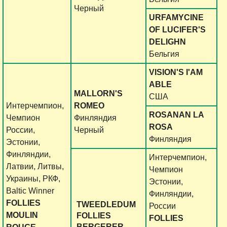
Черный
URFAMYCINE
OF LUCIFER'S
DELIGHN
Бельгия
VISION'S I'AM
ABLE
MALLORN'S
США
Интерчемпион,
ROMEO
ROSANAN LA
Чемпион
Финляндия
ROSA
России,
Черный
Финляндия
Эстонии,
Финляндии,
Интерчемпион,
Латвии, Литвы,
Чемпион
Украины, РКФ,
Эстонии,
Baltic Winner
Финляндии,
FOLLIES
TWEEDLEDUM
России
MOULIN
FOLLIES
FOLLIES
BERGERER