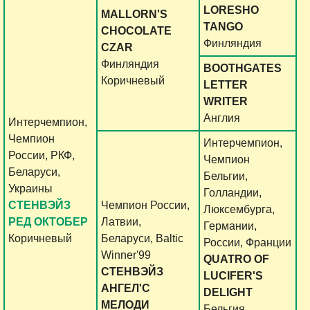
LORESHO
MALLORN'S
TANGO
CHOCOLATE
Финляндия
CZAR
Финляндия
BOOTHGATES
Коричневый
LETTER
WRITER
Англия
Интерчемпион,
Чемпион
Интерчемпион,
России, РКФ,
Чемпион
Беларуси,
Бельгии,
Украины
Голландии,
СТЕНВЭЙЗ
Чемпион России,
Люксембурга,
РЕД ОКТОБЕР
Латвии,
Германии,
Коричневый
Беларуси, Baltic
России, Франции
Winner'99
QUATRO OF
СТЕНВЭЙЗ
LUCIFER'S
АНГЕЛ'С
DELIGHT
МЕЛОДИ
Бельгия