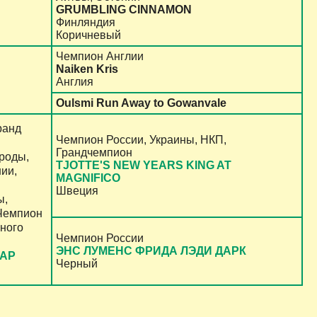
GRUMBLING CINNAMON
Финляндия
Коричневый
Чемпион Англии
Naiken Kris
Англия
Oulsmi Run Away to Gowanvale
ранд
Чемпион России, Украины, НКП,
Грандчемпион
роды,
TJOTTE'S NEW YEARS KING AT
ии,
MAGNIFICO
Швеция
ы,
Чемпион
ного
Чемпион России
ЭНС ЛУМЕНС ФРИДА ЛЭДИ ДАРК
ГАР
Черный