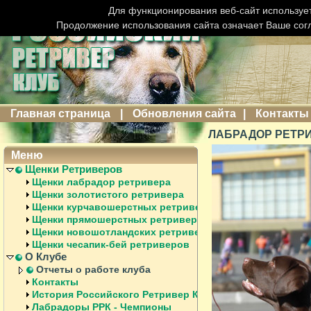
Для функционирования веб-сайт использует
Продолжение использования сайта означает Ваше сог
Главная страница
|
Обновления сайта
|
Контакты
ЛАБРАДОР РЕТРИ
Меню
Щенки Ретриверов
Щенки лабрадор ретривера
Щенки золотистого ретривера
Щенки курчавошерстных ретриверов
Щенки прямошерстных ретриверов
Щенки новошотландских ретриверов
Щенки чесапик-бей ретриверов
О Клубе
Отчеты о работе клуба
Контакты
История Российского Ретривер Клуба
Лабрадоры РРК - Чемпионы