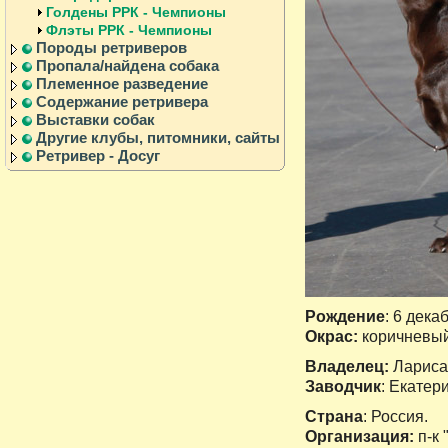
Голдены РРК - Чемпионы
Флэты РРК - Чемпионы
Породы ретриверов
Пропала/найдена собака
Племенное разведение
Содержание ретривера
Выставки собак
Другие клубы, питомники, сайты
Ретривер - Досуг
Рождение
: 6 декаб
Окрас:
коричневы
Владелец:
Лариса
Заводчик
: Екатер
Страна
: Россия.
Организация:
п-к