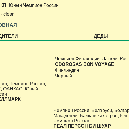
НКП, Юный Чемпион России
- clear
ОВНАЯ
ДИТЕЛИ
ДЕДЫ
Чемпион Финляндии, Латвии, Рос
ODOROSAS
BON
VOYAGE
Финляндия
Черный
сии, Чемпион России,
С, ОАНКАО, Юный
сии
ЕЛЛМАРК
Чемпион России, Беларуси, Болгар
Макадонии, Балканских стран, Юн
Чемпион России
РЕАЛ ПЕРСОН БИ ШУАР