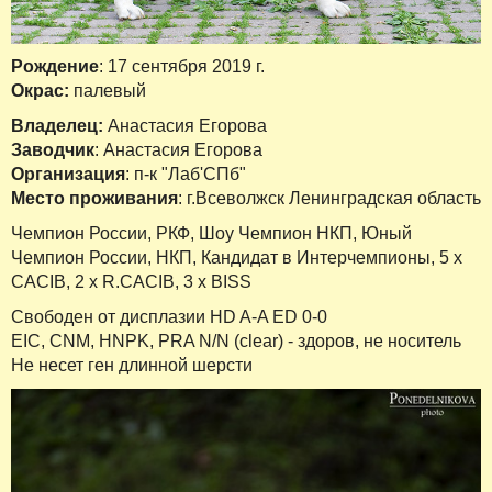
Рождение
: 17 сентября 2019 г.
Окрас:
палевый
Владелец:
Анастасия Егорова
Заводчик
: Анастасия Егорова
Организация
: п-к "Лаб'СПб"
Место проживания
: г.Всеволжск Ленинградская область
Чемпион России, РКФ, Шоу Чемпион НКП, Юный
Чемпион России, НКП, Кандидат в Интерчемпионы, 5 x
CACIB, 2 x R.CACIB, 3 x BISS
Свободен от дисплазии HD A-A ED 0-0
EIC, CNM, HNPK, PRA N/N (clear) - здоров, не носитель
Не несет ген длинной шерсти