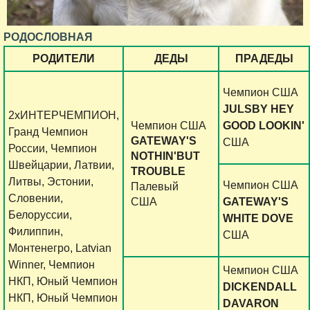
РОДОСЛОВНАЯ
РОДИТЕЛИ
ДЕДЫ
ПРАДЕДЫ
Чемпион США
JULSBY HEY
2xИНТЕРЧЕМПИОН,
Чемпион США
GOOD LOOKIN'
Гранд Чемпион
GATEWAY'S
США
России, Чемпион
NOTHIN'BUT
Швейцарии, Латвии,
TROUBLE
Литвы, Эстонии,
Чемпион США
Палевый
Словении,
США
GATEWAY'S
Белоруссии,
WHITE DOVE
Филиппин,
США
Монтенегро, Latvian
Winner, Чемпион
Чемпион США
НКП, Юный Чемпион
DICKENDALL
НКП, Юный Чемпион
DAVARON