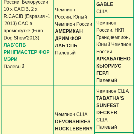
России, Белоруссии
GABLE
10 х CACIB, 2 x
Чемпион
США
R.CACIB (Евразия -1
России, Юный
Чемпион
'2013) СAC в
Чемпион России
России, НКП,
промежутке (Euro
АМЕРИКАН
Грандчемпион,
Dog Show'2013)
ДРИМ ФОР
Юный Чемпион
ЛАБ'СПБ
ЛАБ'СПБ
России
РИНГМАСТЕР ФОР
Палевый
АРКАБАЛЕНО
МЭРИ
КЬЮРИУС
Палевый
ГЕРЛ
Палевый
Чемпион США
TABATHA'S
SUNFEST
DECKER
Чемпион США
США
DEVONSHIRES
Палевый
HUCKLEBERRY