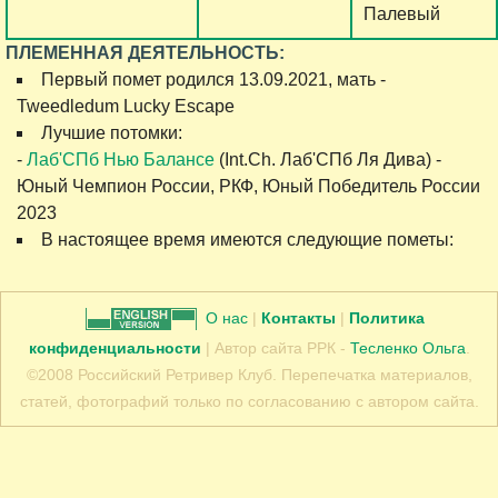
Палевый
ПЛЕМЕННАЯ ДЕЯТЕЛЬНОСТЬ:
Первый помет родился 13.09.2021, мать -
Tweedledum Lucky Escape
Лучшие потомки:
-
Лаб'СПб Нью Балансе
(Int.Ch. Лаб'СПб Ля Дива) -
Юный Чемпион России, РКФ, Юный Победитель России
2023
В настоящее время имеются следующие пометы:
О нас
|
Контакты
|
Политика
конфиденциальности
| Автор сайта РРК -
Тесленко Ольга
.
©2008 Российский Ретривер Клуб. Перепечатка материалов,
статей, фотографий только по согласованию с автором сайта.