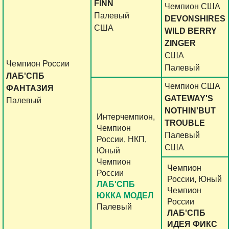
FINN
Чемпион США
Палевый
DEVONSHIRES
США
WILD BERRY
ZINGER
США
Чемпион России
Палевый
ЛАБ'СПБ
Чемпион США
ФАНТАЗИЯ
GATEWAY'S
Палевый
NOTHIN'BUT
Интерчемпион,
TROUBLE
Чемпион
Палевый
России, НКП,
США
Юный
Чемпион
Чемпион
России
России, Юный
ЛАБ'СПБ
Чемпион
ЮККА МОДЕЛ
России
Палевый
ЛАБ'СПБ
ИДЕЯ ФИКС