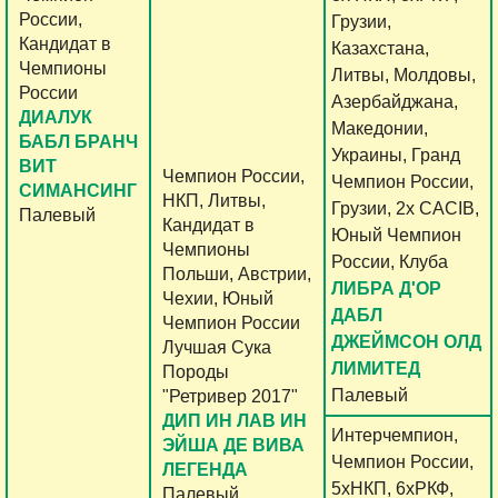
России,
Грузии,
Кандидат в
Казахстана,
Чемпионы
Литвы, Молдовы,
России
Азербайджана,
ДИАЛУК
Македонии,
БАБЛ БРАНЧ
Украины, Гранд
ВИТ
Чемпион России,
Чемпион России,
СИМАНСИНГ
НКП, Литвы,
Грузии, 2х CACIB,
Палевый
Кандидат в
Юный Чемпион
Чемпионы
России, Клуба
Польши, Австрии,
ЛИБРА Д'ОР
Чехии, Юный
ДАБЛ
Чемпион России
ДЖЕЙМСОН ОЛД
Лучшая Сука
ЛИМИТЕД
Породы
Палевый
"Ретривер 2017"
ДИП ИН ЛАВ ИН
Интерчемпион,
ЭЙША ДЕ ВИВА
Чемпион России,
ЛЕГЕНДА
5хНКП, 6хРКФ,
Палевый