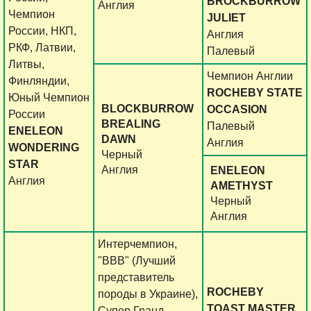
BROCKBURROW
Англия
Чемпион
JULIET
России, НКП,
Англия
РКФ, Латвии,
Палевый
Литвы,
Чемпион Англии
Финляндии,
ROCHEBY STATE
Юный Чемпион
BLOCKBURROW
OCCASION
России
BREALING
Палевый
ENELEON
DAWN
Англия
WONDERING
Черный
STAR
Англия
ENELEON
Англия
AMETHYST
Черный
Англия
Интерчемпион,
"ВВВ" (Лучший
представитель
ROCHEBY
породы в Украине),
TOAST MASTER
Супер Гранд