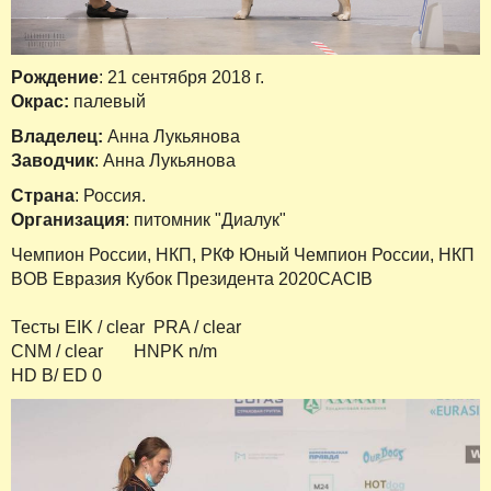
Рождение
: 21 сентября 2018 г.
Окрас:
палевый
Владелец:
Анна Лукьянова
Заводчик
: Анна Лукьянова
Страна
: Россия.
Организация
: питомник "Диалук"
Чемпион России, НКП, РКФ Юный Чемпион России, НКП
BOB Евразия Кубок Президента 2020CACIB
Тесты EIK / clear PRA / clear
CNM / clear​ ​ ​ ​ ​ ​ ​ HNPK n/m
HD B/ ED 0