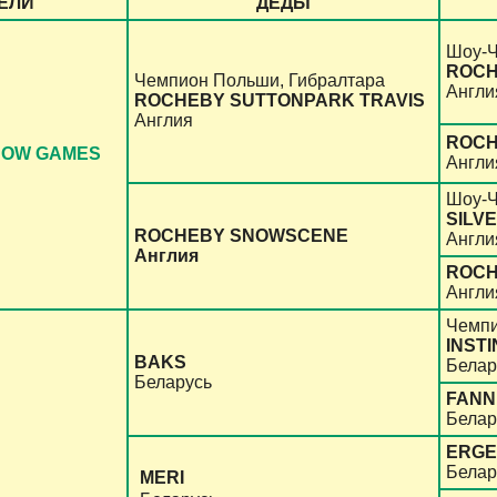
ЕЛИ
ДЕДЫ
Шоу-Ч
ROCH
Чемпион Польши, Гибралтара
Англи
ROCHEBY SUTTONPARK TRAVIS
Англия
ROCH
NOW GAMES
Англи
Шоу-Ч
SILV
ROCHEBY SNOWSCENE
Англи
Англия
ROCH
Англи
Чемпи
INST
BAKS
Белар
Беларусь
FANN
Белар
ERGE
Белар
MERI