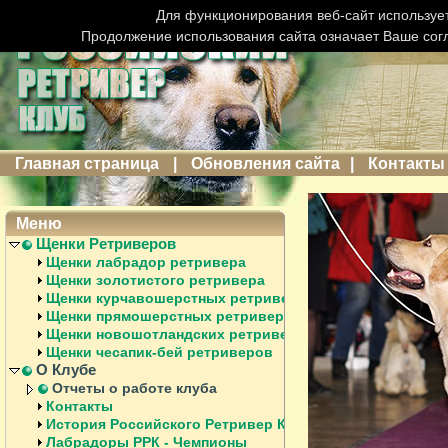
Для функционирования веб-сайт использует
Продолжение использования сайта означает Ваше сог
Главная страница
|
Обновления сайта
|
Контакты
Меню
Щенки Ретриверов
Щенки лабрадор ретривера
Щенки золотистого ретривера
Щенки курчавошерстных ретриверов
Щенки прямошерстных ретриверов
Щенки новошотландских ретриверов
Щенки чесапик-бей ретриверов
О Клубе
Отчеты о работе клуба
Контакты
История Российского Ретривер Клуба
Лабрадоры РРК - Чемпионы