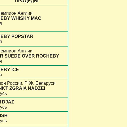
ПРАДЕДЫ
емпион Англии
EBY WHISKY MAC
я
EBY POPSTAR
я
емпион Англии
ER SUEDE OVER ROCHEBY
я
EBY ICE
я
он России, РКФ, Беларуси
INKT ZGRAIA NADZEI
усь
I DJAZ
усь
ISH
усь