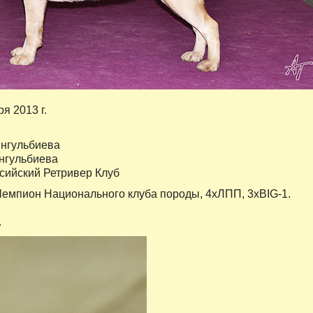
ря 2013 г.
нгульбиева
нгульбиева
ссийский Ретривер Клуб
Чемпион Национального клуба породы, 4хЛПП, 3хBIG-1.
.