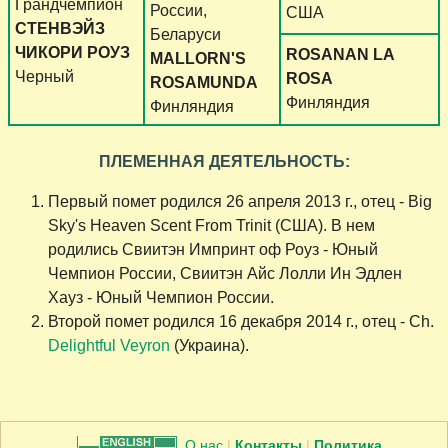
Грандчемпион
России,
США
СТЕНВЭЙЗ
Беларуси
ЧИКОРИ РОУЗ
ROSANAN LA
MALLORN'S
Черный
ROSA
ROSAMUNDA
Финляндия
Финляндия
ПЛЕМЕННАЯ ДЕЯТЕЛЬНОСТЬ:
Первый помет родился 26 апреля 2013 г., отец - Big
Sky's Heaven Scent From Trinit (США). В нем
родились Свиитэн Импринт оф Роуз - Юный
Чемпион России, Свиитэн Айс Лолли Ин Эдлен
Хауз - Юный Чемпион России.
Второй помет родился 16 декабря 2014 г., отец - Ch.
Delightful Veyron
(Украина).
О нас
|
Контакты
|
Политика