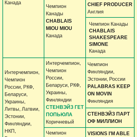
Канада
CHIEF PRODUCER
Чемпион
Англия
Канады
CHABLAIS
Чемпион Канады
MIOU MIOU
CHABLAIS
Канада
SHAKESPEARE
SIMONE
Канада
Интерчемпион,
Чемпион
Чемпион
Финляндии,
Интерчемпион,
России,
Эстонии, России
Чемпион
Беларуси, РКФ,
PALABRAS KEEP
России, РКФ,
Украины,
ON MOVIN
Беларуси,
Финляндии
Финляндия
Украины,
СТЕНВЭЙЗ ГЕТ
Литвы, Латвии,
СТЕНВЭЙЗ ПАРТ
ПОПЬЮЛА
Эстонии,
ОФ МИЛЛИОН
Коричневый
Финляндии,
НКП,
Чемпион
VISIONS I'M ABLE