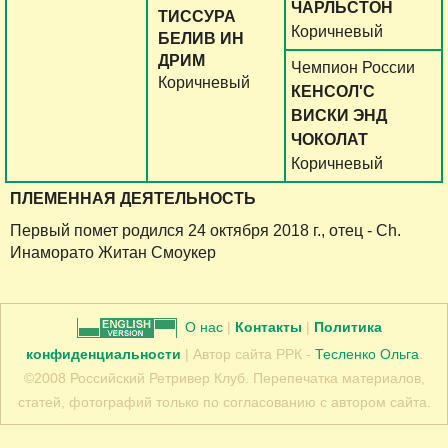
ЧАРЛЬСТОН
ТИССУРА
Коричневый
БЕЛИВ ИН
ДРИМ
Чемпион России
Коричневый
КЕНСОЛ'С
ВИСКИ ЭНД
ЧОКОЛАТ
Коричневый
ПЛЕМЕННАЯ ДЕЯТЕЛЬНОСТЬ
Первый помет родился 24 октября 2018 г., отец - Ch.
Инаморато Житан Смоукер
О нас
|
Контакты
|
Политика
конфиденциальности
| Автор сайта РРК -
Тесленко Ольга
.
©2008 Российский Ретривер Клуб. Перепечатка материалов,
статей, фотографий только по согласованию с автором сайта.