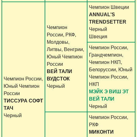
Чемпион Швеции
ANNUAL'S
TRENDSETTER
Чемпион
Черный
России, РКФ,
Швеция
Молдовы,
Чемпион России,
Литвы, Венгрии,
Грандчемпион,
Юный Чемпион
Чемпион НКП,
России
Белоруссии, Юный
ВЕЙ ТАЛИ
Чемпион России,
Чемпион России,
ВУДСТОК
НКП
Юный Чемпион
Черный
МЭЙК Э ВИШ ЭТ
России
ВЕЙ ТАЛИ
ТИССУРА СОФТ
Черный
ТАЧ
Черный
Чемпион России,
РКФ
МИКОНТИ