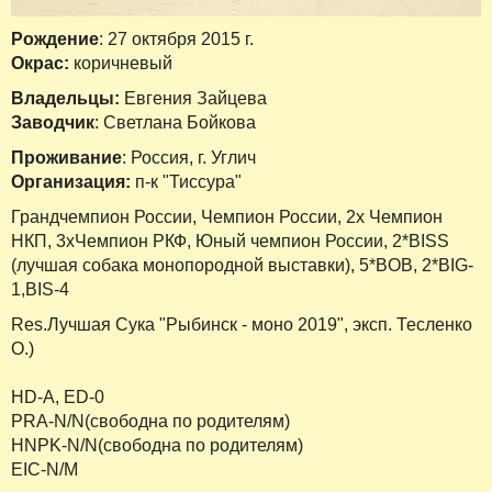
Рождение
: 27 октября 2015 г.
Окрас:
коричневый
Владельцы:
Евгения Зайцева
Заводчик
: Светлана Бойкова
Проживание
: Россия, г. Углич
Организация:
п-к "Тиссура"
Грандчемпион России, Чемпион России, 2х Чемпион
НКП, 3хЧемпион РКФ, Юный чемпион России, 2*BISS
(лучшая собака монопородной выставки), 5*BOB, 2*BIG-
1,BIS-4
Res.Лучшая Сука "Рыбинск - моно 2019", эксп. Тесленко
О.)
HD-A, ED-0
PRA-N/N(свободна по родителям)
HNPK-N/N(свободна по родителям)
EIC-N/M