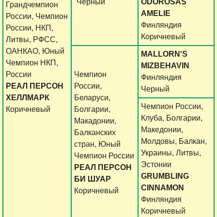
Черный
ODOROSAS
Грандчемпион
AMELIE
России, Чемпион
Финляндия
России, НКП,
Коричневый
Литвы, РФСС,
ОАНКАО, Юный
MALLORN'S
Чемпион НКП,
MIZBEHAVIN
России
Чемпион
Финляндия
РЕАЛ ПЕРСОН
России,
Черный
ХЕЛЛМАРК
Беларуси,
Чемпион России,
Коричневый
Болгарии,
Клуба, Болгарии,
Макадонии,
Македонии,
Балканских
Молдовы, Балкан,
стран, Юный
Украины, Литвы,
Чемпион России
Эстонии
РЕАЛ ПЕРСОН
GRUMBLING
БИ ШУАР
CINNAMON
Коричневый
Финляндия
Коричневый