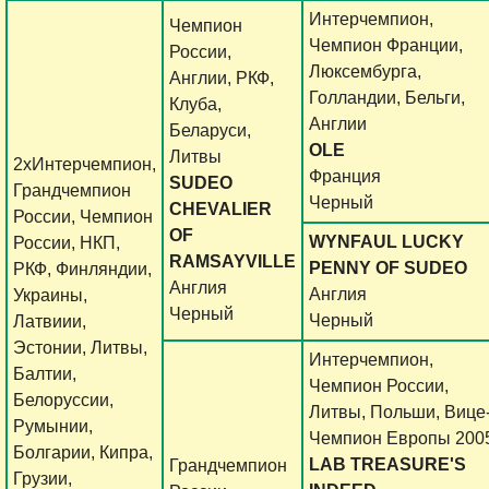
Интерчемпион,
Чемпион
Чемпион Франции,
России,
Люксембурга,
Англии, РКФ,
Голландии, Бельги,
Клуба,
Англии
Беларуси,
OLE
Литвы
2xИнтерчемпион,
Франция
SUDEO
Грандчемпион
Черный
CHEVALIER
России, Чемпион
OF
WYNFAUL LUCKY
России, НКП,
RAMSAYVILLE
PENNY OF SUDEO
РКФ, Финляндии,
Англия
Англия
Украины,
Черный
Черный
Латвиии,
Эстонии, Литвы,
Интерчемпион,
Балтии,
Чемпион России,
Белоруссии,
Литвы, Польши, Вице
Румынии,
Чемпион Европы 200
Болгарии, Кипра,
LAB TREASURE'S
Грандчемпион
Грузии,