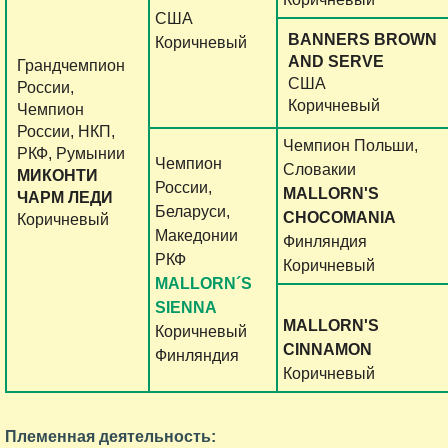
CША
BANNERS BROWN
Коричневый
AND SERVE
Грандчемпион
CША
России,
Коричневый
Чемпион
России, НКП,
Чемпион Польши,
РКФ, Румынии
Чемпион
Словакии
МИКОНТИ
России,
MALLORN'S
ЧАРМ ЛЕДИ
Беларуси,
CHOCOMANIA
Коричневый
Македонии
Финляндия
РКФ
Коричневый
MALLORN´S
SIENNA
MALLORN'S
Коричневый
CINNAMON
Финляндия
Коричневый
Племенная деятельность: