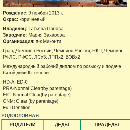
Рождение
: 9 ноября 2013 г.
Окрас:
коричневый
Владелец:
Татьяна Панова
Заводчик
: Мария Захарова
Организация:
п-к Миконти
ГрандЧемпион России, Чемпион России, НКП, Чемпион
РФЛС, РФСС, ЛСх3, ЛППх2, ВОВх2
Международный рабочий диплом по розыску и подаче
битой дичи II степени
HD-A, ED-0
PRA-Normal Clear(by parentage)
EIC: Normal Clear(by parentage)
CNM: Clear (by parentage)
Full Dentition
РОДОСЛОВНАЯ
РОДИТЕЛИ
ДЕДЫ
ПРАДЕДЫ