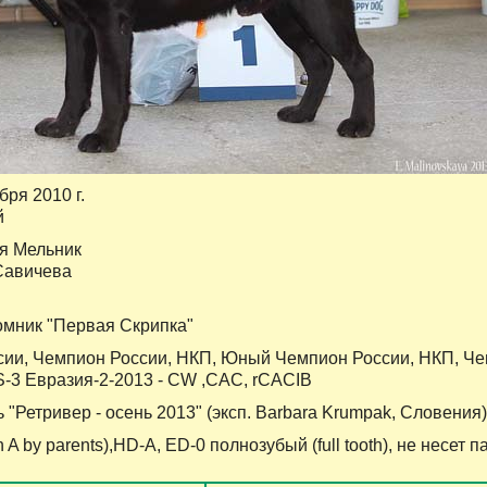
ября 2010 г.
й
я Мельник
Савичева
томник "Первая Скрипка"
сии, Чемпион России, НКП, Юный Чемпион России, НКП, 
IS-3 Евразия-2-2013 - CW ,САС, rCACIB
"Ретривер - осень 2013" (эксп. Barbara Krumpak, Словения)
en A by parents),HD-A, ED-0 полнозубый (full tooth), не несет 