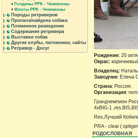
Голдены РРК - Чемпионы
Флэты РРК - Чемпионы
Породы ретриверов
Пропала/найдена собака
Племенное разведение
Содержание ретривера
Выставки собак
Другие клубы, питомники, сайты
Ретривер - Досуг
Рождение
: 20 окт
Окрас:
коричневы
Владелец:
Наталь
Заводчик
: Елена 
Страна
: Россия.
Организация
: пи
Грандчемпион Рос
4хBIG-1 ,res.BIS,B
Res.Лучший Кобель 
PRA - clear ( optig
РОДОСЛОВНАЯ