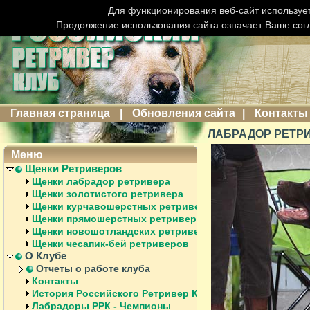
Для функционирования веб-сайт использует
Продолжение использования сайта означает Ваше сог
Главная страница
|
Обновления сайта
|
Контакты
ЛАБРАДОР РЕТРИ
Меню
Щенки Ретриверов
Щенки лабрадор ретривера
Щенки золотистого ретривера
Щенки курчавошерстных ретриверов
Щенки прямошерстных ретриверов
Щенки новошотландских ретриверов
Щенки чесапик-бей ретриверов
О Клубе
Отчеты о работе клуба
Контакты
История Российского Ретривер Клуба
Лабрадоры РРК - Чемпионы