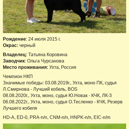
Рождение
: 24 июля 2015 г.
Окрас:
черный
Владелец:
Татьяна Коровина
Заводчик
: Ольга Чурсанова
Место проживания:
Ухта, Россия
Чемпион НКП
Значимые победы: 03.08.2019г., Ухта, моно ПК, судья
Л.Смирнова - Лучший кобель, BOS
08.08.2020г., Ухта, моно, судья Ю.Новак - КЧК, ЛК-3
06.08.2022г., Ухта, моно, судья О.Тесленко - КЧК, Резерв
Лучшего кобеля
HD-А, ED-0, PRA-n/n, CNM-n/n, HNPK-n/n, EIC-n/m