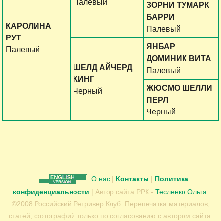
Палевый
ЗОРНИ ТУМАРК
БАРРИ
КАРОЛИНА
Палевый
РУТ
ЯНБАР
Палевый
ДОМИНИК ВИТА
ШЕЛД АЙЧЕРД
Палевый
КИНГ
ЖЮСМО ШЕЛЛИ
Черный
ПЕРЛ
Черный
О нас
|
Контакты
|
Политика
конфиденциальности
| Автор сайта РРК -
Тесленко Ольга
.
©2008 Российский Ретривер Клуб. Перепечатка материалов,
статей, фотографий только по согласованию с автором сайта.