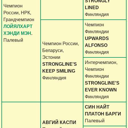
STRONGLY
Чемпион
LINED
России, НРК,
Финляндия
Грандчемпион
Чемпион
ЛОЙЯЛХАРТ
Финляндии
ХЭНДИ МЭН
.
UPWARDS
Палевый
Чемпион России,
ALFONSO
Беларуси,
Финляндия
Эстонии
Интерчемпион,
STRONGLINE'S
Чемпион
KEEP SMILING
Финляндии
Финляндия
STRONGLINE'S
EVER KNOWN
Финляндия
СИН НАЙТ
ПЛАТОН БАРГИ
Палевый
АВГИЙ КАСПИ