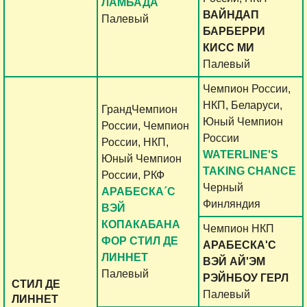
ЛАМБАДА
ВАЙНДАП
Палевый
БАРБЕРРИ
КИСС МИ
Палевый
Чемпион России,
НКП, Беларуси,
ГрандЧемпион
Юный Чемпион
России, Чемпион
России
России, НКП,
WATERLINE'S
Юный Чемпион
TAKING CHANCE
России, РКФ
Черный
АРАБЕСКА´C
Финляндия
ВЭЙ
КОПАКАБАНА
Чемпион НКП
ФОР СТИЛ ДЕ
АРАБЕСКА'С
ЛИННЕТ
ВЭЙ АЙ'ЭМ
Палевый
РЭЙНБОУ ГЕРЛ
СТИЛ ДЕ
Палевый
ЛИННЕТ