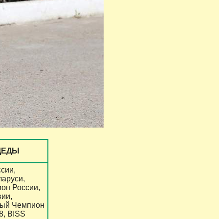
ДЕДЫ
сии,
ларуси,
он России,
вии,
ный Чемпион
8, BISS