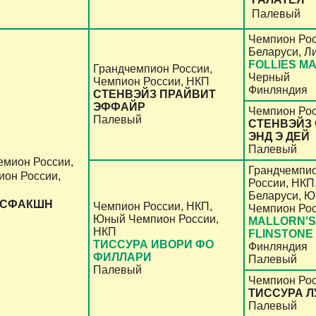
Палевый
Чемпион Рос
Беларуси, Л
FOLLIES M
Грандчемпион России,
Черный
Чемпион России, НКП
Финляндия
СТЕНВЭЙЗ ПРАЙВИТ
ЭФФАЙР
Чемпион Рос
Палевый
СТЕНВЭЙЗ
ЭНД Э ДЕЙ
Палевый
емион России,
Грандчемпио
он России,
России, НКП
Беларуси, 
ИСФАКШН
Чемпион России, НКП,
Чемпион Ро
Юный Чемпион России,
MALLORN'S
НКП
FLINSTONE
ТИССУРА ИВОРИ ФО
Финляндия
ФИЛЛАРИ
Палевый
Палевый
Чемпион Ро
ТИССУРА 
Палевый