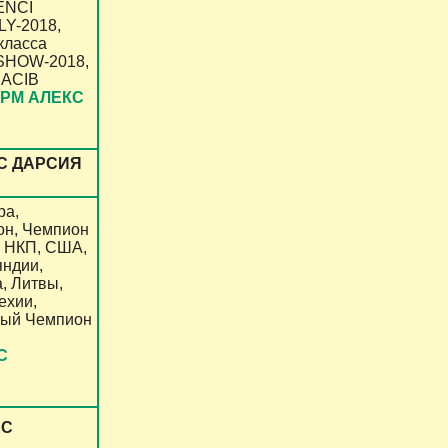
ENCI
Y-2018,
класса
SHOW-2018,
CACIB
РМ АЛЕКС
С ДАРСИЯ
ра,
он, Чемпион
, НКП, США,
яндии,
, Литвы,
ехии,
ный Чемпион
С
АС