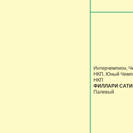
Интерчемпион, Ч
НКП, Юный Чемпи
НКП
ФИЛЛАРИ САТ
Палевый