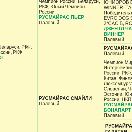
Чемпион России, Беларуси,
ЮНИОРОВ 
РКФ, Юный Чемпион
WINNER ITAL
России
Победитель 
РУСМАЙРАС ПЬЕР
EVRO DOG 
Палевый
2*CACIB, R
ДЖЕНТЛ ЧА
ВИННЕР
Палевый
Беларуси, РКФ,
РУСМАЙРА
ссии, РКФ
Палевый
ОТ
Чемпион Ми
Интерчемпи
России, РКФ
Китая, Финл
Люксембурга
Словении, Ч
Эстонии, Ю
РУСМАЙРАС СМАЙЛИ
России, НКП
Палевый
РУСМАЙРА
БОНАПАРТ
Палевый
РУСМАЙР
ГАЛАТЕЯ