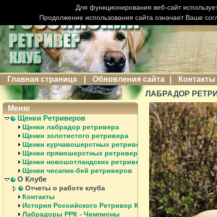
Для функционирования веб-сайт использует
Продолжение использования сайта означает Ваше сог
Главная страница
|
Обновления сайта
|
Контакты
ЛАБРАДОР РЕТРИ
Меню
Щенки Ретриверов
Щенки лабрадор ретривера
Щенки золотистого ретривера
Щенки курчавошерстных ретриверов
Щенки прямошерстных ретриверов
Щенки новошотландских ретриверов
Щенки чесапик-бей ретриверов
О Клубе
Отчеты о работе клуба
Контакты
История Российского Ретривер Клуба
Лабрадоры РРК - Чемпионы