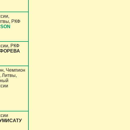
сии,
итвы, РКФ
ASON
сии, РКФ
 ФОРЕВА
н, Чемпион
, Литвы,
Юный
ссии
ссии
ЛУМИСАТУ