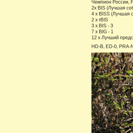
Чемпион России, 
2x BIS (Лучшая со
4 x BISS (Лучшая 
2 x rBIS
3 x BIS - 3
7 x BIG - 1
12 х Лучший предс
HD-В, ED-0, PRA-N/