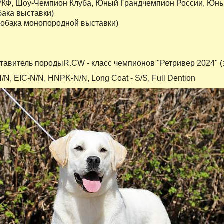
РКФ, Шоу-Чемпион Клуба, Юный Грандчемпион России, Юны
бака выставки)
собака монопородной выставки)
тавитель породыR.CW - класс чемпионов "Ретривер 2024" (
N, EIC-N/N, HNPK-N/N, Long Coat - S/S, Full Dention