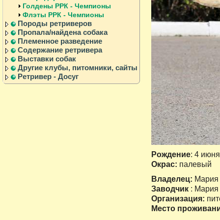
Голдены РРК - Чемпионы
Флэты РРК - Чемпионы
Породы ретриверов
Пропала/найдена собака
Племенное разведение
Содержание ретривера
Выставки собак
Другие клубы, питомники, сайты
Ретривер - Досуг
Рождение
: 4 июня
Окрас:
палевый
Владелец:
Мария
Заводчик
: Мари
Организация:
пит
Место проживан