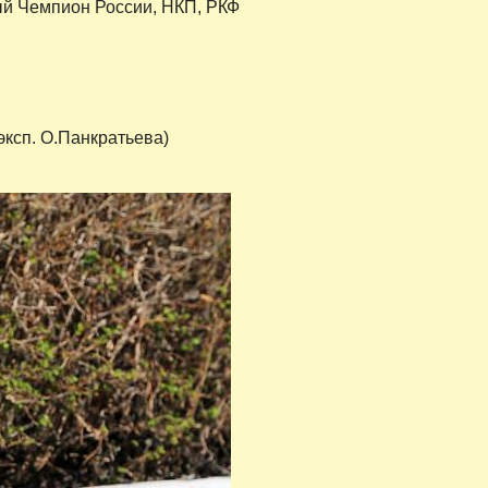
й Чемпион России, НКП, РКФ
эксп. О.Панкратьева)