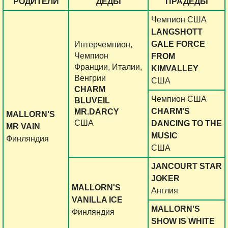
РОДИТЕЛИ
ДЕДЫ
ПРАДЕДЫ
Чемпион США
LANGSHOTT
GALE FORCE
Интерчемпион,
Чемпион
FROM
Франции, Италии,
KIMVALLEY
Венгрии
США
CHARM
Чемпион США
BLUVEIL
CHARM'S
MR.DARCY
MALLORN'S
США
DANCING TO THE
MR VAIN
MUSIC
Финляндия
США
JANCOURT STAR
JOKER
MALLORN'S
Англия
VANILLA ICE
MALLORN'S
Финляндия
SHOW IS WHITE