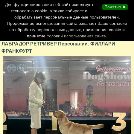
Главная страница
Для функционирования веб-сайт использует
Понятно ✖
Обновления сайта
технологию cookie, а также собирает и
обрабатывает персональные данные пользователей.
Контакты
Продолжение использования сайта означает Ваше согласие
Персоналии
на обработку персональных данных, применение cookie и
Форум
принятие
Условий использования сайта.
ЛАБРАДОР РЕТРИВЕР Персоналии: ФИЛЛАРИ
ФРАНКФУРТ