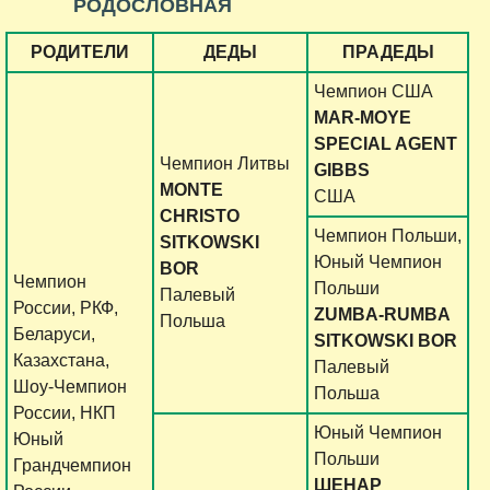
РОДОСЛОВНАЯ
РОДИТЕЛИ
ДЕДЫ
ПРАДЕДЫ
Чемпион США
MAR-MOYE
SPECIAL AGENT
Чемпион Литвы
GIBBS
MONTE
США
CHRISTO
Чемпион Польши,
SITKOWSKI
Юный Чемпион
BOR
Чемпион
Польши
Палевый
России, РКФ,
ZUMBA-RUMBA
Польша
Беларуси,
SITKOWSKI BOR
Казахстана,
Палевый
Шоу-Чемпион
Польша
России, НКП
Юный Чемпион
Юный
Польши
Грандчемпион
ШЕНАР