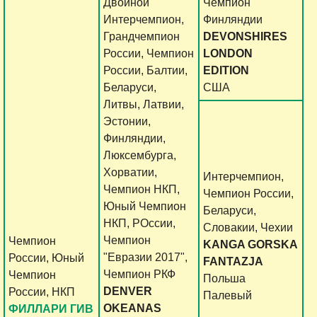
Двойной
Чемпион
Интерчемпион,
Финляндии
Грандчемпион
DEVONSHIRES
России, Чемпион
LONDON
России, Балтии,
EDITION
Беларуси,
США
Литвы, Латвии,
Эстонии,
Финляндии,
Люксембурга,
Хорватии,
Интерчемпион,
Чемпион НКП,
Чемпион России,
Юный Чемпион
Беларуси,
НКП, РОссии,
Словакии, Чехии
Чемпион
Чемпион
KANGA GORSKA
"Евразии 2017",
России, Юный
FANTAZJA
Чемпион РКФ
Чемпион
Польша
DENVER
России, НКП
Палевый
OKEANAS
ФИЛЛАРИ ГИВ