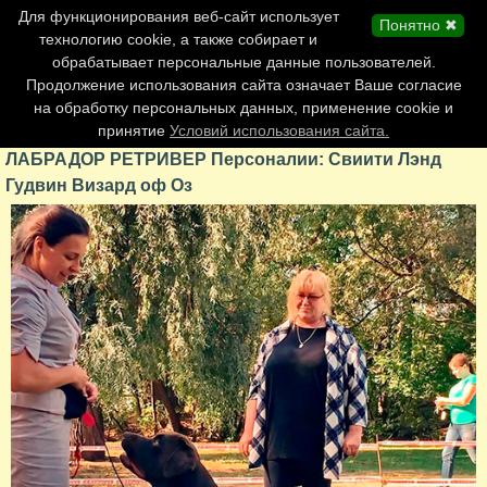
Главная страница
Для функционирования веб-сайт использует
Понятно ✖
Обновления сайта
технологию cookie, а также собирает и
обрабатывает персональные данные пользователей.
Контакты
Продолжение использования сайта означает Ваше согласие
Персоналии
на обработку персональных данных, применение cookie и
Форум
принятие
Условий использования сайта.
ЛАБРАДОР РЕТРИВЕР Персоналии: Свиити Лэнд
Гудвин Визард оф Оз