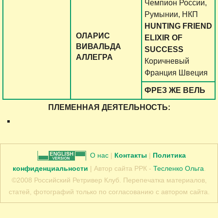
Чемпион России,
Румынии, НКП
HUNTING FRIEND
ОЛАРИС
ELIXIR OF
ВИВАЛЬДА
SUCCESS
АЛЛЕГРА
Коричневый
Франция Швеция
ФРЕЗ ЖЕ ВЕЛЬ
ПЛЕМЕННАЯ ДЕЯТЕЛЬНОСТЬ:
О нас
|
Контакты
|
Политика
конфиденциальности
| Автор сайта РРК -
Тесленко Ольга
.
©2008 Российский Ретривер Клуб. Перепечатка материалов,
статей, фотографий только по согласованию с автором сайта.