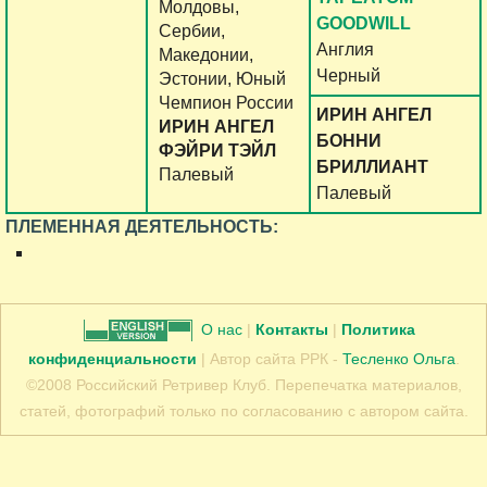
Молдовы,
GOODWILL
Сербии,
Англия
Македонии,
Черный
Эстонии, Юный
Чемпион России
ИРИН АНГЕЛ
ИРИН АНГЕЛ
БОННИ
ФЭЙРИ ТЭЙЛ
БРИЛЛИАНТ
Палевый
Палевый
ПЛЕМЕННАЯ ДЕЯТЕЛЬНОСТЬ:
О нас
|
Контакты
|
Политика
конфиденциальности
| Автор сайта РРК -
Тесленко Ольга
.
©2008 Российский Ретривер Клуб. Перепечатка материалов,
статей, фотографий только по согласованию с автором сайта.