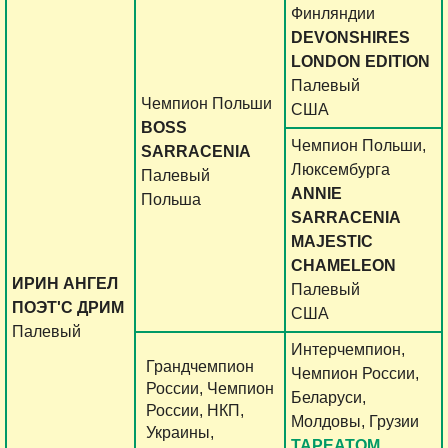
Финляндии
DEVONSHIRES
LONDON EDITION
Палевый
Чемпион Польши
США
BOSS
Чемпион Польши,
SARRACENIA
Люксембурга
Палевый
ANNIE
Польша
SARRACENIA
MAJESTIC
CHAMELEON
ИРИН АНГЕЛ
Палевый
ПОЭТ'C ДРИМ
США
Палевый
Интерчемпион,
Грандчемпион
Чемпион России,
России, Чемпион
Беларуси,
России, НКП,
Молдовы, Грузии
Украины,
TAPEATOM