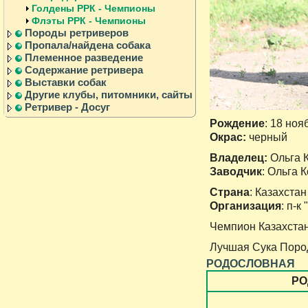
Голдены РРК - Чемпионы
Флэты РРК - Чемпионы
Породы ретриверов
Пропала/найдена собака
Племенное разведение
Содержание ретривера
Выставки собак
Другие клубы, питомники, сайты
Ретривер - Досуг
Рождение
: 18 ноя
Окрас:
черный
Владелец:
Ольга 
Заводчик
: Ольга 
Страна
: Казахстан
Организация
: п-к
Чемпион Казахстан
Лучшая Сука Пород
РОДОСЛОВНАЯ
РО