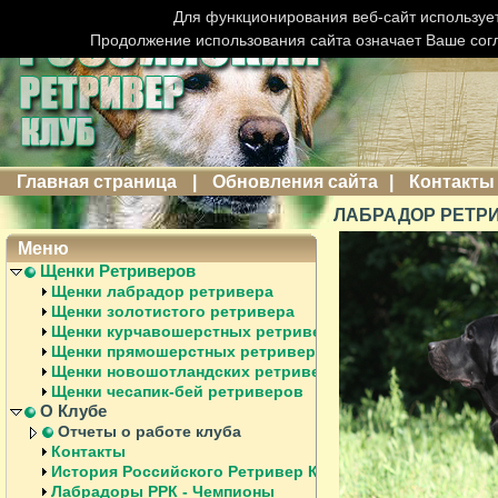
Для функционирования веб-сайт использует
Продолжение использования сайта означает Ваше сог
Главная страница
|
Обновления сайта
|
Контакты
ЛАБРАДОР РЕТРИ
Меню
Щенки Ретриверов
Щенки лабрадор ретривера
Щенки золотистого ретривера
Щенки курчавошерстных ретриверов
Щенки прямошерстных ретриверов
Щенки новошотландских ретриверов
Щенки чесапик-бей ретриверов
О Клубе
Отчеты о работе клуба
Контакты
История Российского Ретривер Клуба
Лабрадоры РРК - Чемпионы