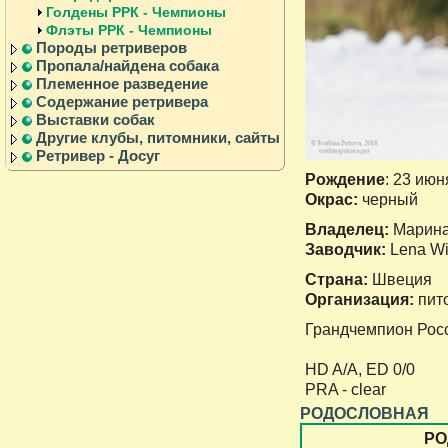
Голдены РРК - Чемпионы
Флэты РРК - Чемпионы
Породы ретриверов
Пропала/найдена собака
Племенное разведение
Содержание ретривера
Выставки собак
Другие клубы, питомники, сайты
Ретривер - Досуг
Рождение
: 23 июн
Окрас:
черный
Владелец:
Марина
Заводчик:
Lena Wi
Cтрана:
Швеция
Организация:
пит
Грандчемпион Рос
HD A/A, ED 0/0
PRA - clear
РОДОСЛОВНАЯ
РО