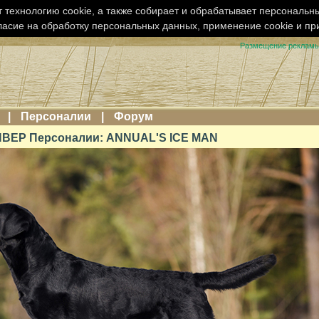
 технологию cookie, а также собирает и обрабатывает персональн
ласие на обработку персональных данных, применение cookie и п
Размещение реклам
|
Персоналии
|
Форум
ВЕР Персоналии: ANNUAL'S ICE MAN