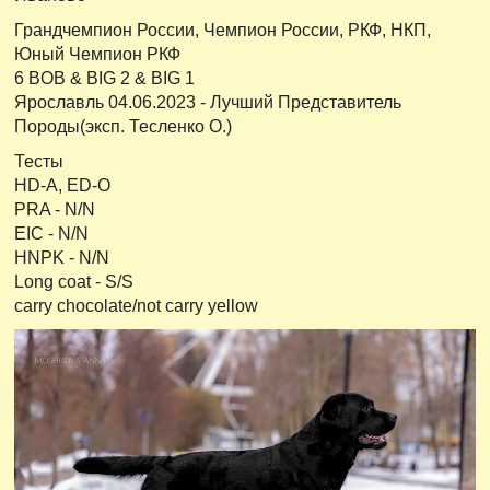
Грандчемпион России, Чемпион России, РКФ, НКП,
Юный Чемпион РКФ
6 BOB & BIG 2 & BIG 1
Ярославль 04.06.2023 - Лучший Представитель
Породы(эксп. Тесленко О.)
Тесты
НD-A, ED-O
PRA - N/N
EIC - N/N
HNPK - N/N
Long coat - S/S
carry chocolate/not carry yellow