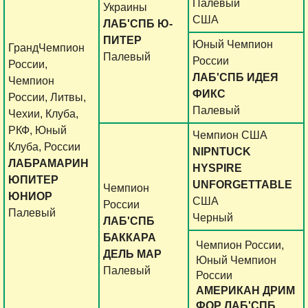
Палевый
Украины
США
ЛАБ'СПБ Ю-
ПИТЕР
Юный Чемпион
ГрандЧемпион
Палевый
России
России,
ЛАБ'СПБ ИДЕЯ
Чемпион
ФИКС
России, Литвы,
Палевый
Чехии, Клуба,
РКФ, Юный
Чемпион США
Клуба, России
NIPNTUCK
ЛАБРАМАРИН
HYSPIRE
ЮПИТЕР
UNFORGETTABLE
Чемпион
ЮНИОР
США
России
Палевый
Черный
ЛАБ'СПБ
БАККАРА
Чемпион России,
ДЕЛЬ МАР
Юный Чемпион
Палевый
России
АМЕРИКАН ДРИМ
ФОР ЛАБ'СПБ