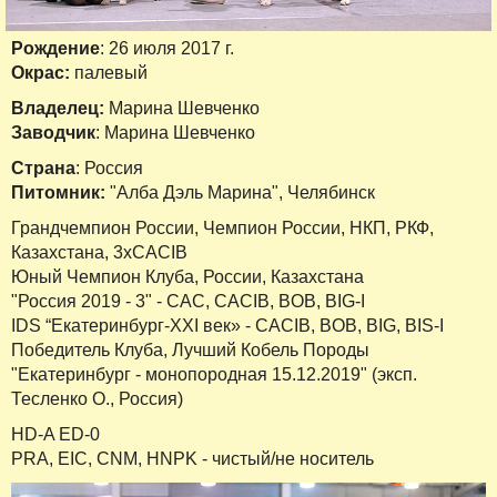
Рождение
: 26 июля 2017 г.
Окрас:
палевый
Владелец:
Марина Шевченко
Заводчик
: Марина Шевченко
Страна
: Россия
Питомник:
"Алба Дэль Марина", Челябинск
Грандчемпион России, Чемпион России, НКП, РКФ,
Казахстана, 3хCACIB
Юный Чемпион Клуба, России, Казахстана
"Россия 2019 - 3" - CAC, CACIB, BOB, BIG-I
IDS “Екатеринбург-XXI век» - CACIB, BOB, BIG, BIS-I
Победитель Клуба, Лучший Кобель Породы
"Екатеринбург - монопородная 15.12.2019" (эксп.
Тесленко О., Россия)
HD-A ED-0
PRA, EIC, CNM, HNPK - чистый/не носитель