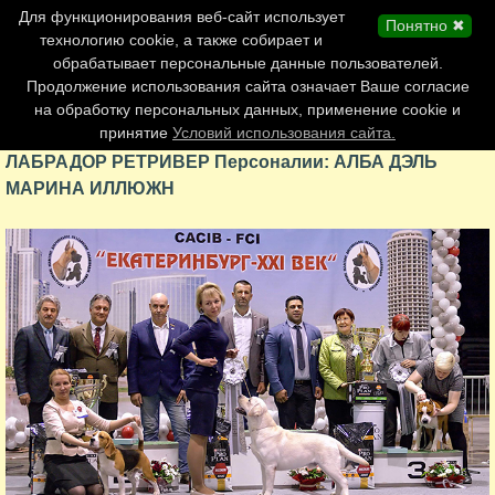
Главная страница
Для функционирования веб-сайт использует
Понятно ✖
Обновления сайта
технологию cookie, а также собирает и
обрабатывает персональные данные пользователей.
Контакты
Продолжение использования сайта означает Ваше согласие
Персоналии
на обработку персональных данных, применение cookie и
Форум
принятие
Условий использования сайта.
ЛАБРАДОР РЕТРИВЕР Персоналии: АЛБА ДЭЛЬ
МАРИНА ИЛЛЮЖН