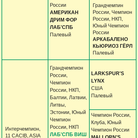
России
Грандчемпин
России, Чемпион
АМЕРИКАН
России, НКП,
ДРИМ ФОР
Юный Чемпион
ЛАБ'СПБ
России
Палевый
АРКАБАЛЕНО
КЬЮРИОЗ ГЁРЛ
Палевый
Грандчемпион
LARKSPUR'S
России,
LYNX
Чемпион
США
России, НКП,
Палевый
Балтии, Латвии,
Литвы,
Эстонии, Юный
Чемпион России,
Чемпион
Клуба, Юный
России, НКП
Интерчемпион,
Чемпион России
ЛАБ'СПБ ВИШ
11 CACIB, ASIA
MALLORN'S