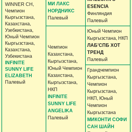
МИ ЛАКС
WINNER CH,
ESENCIA
Чемпион
НОРДНИКС
Финляндия
Кыргызстана,
Палевый
Палевый
Казахстана,
Узебкистана,
Юный Чемпион
Юный Чемпион
Кыргызстана, НКП
Кыргызстана,
ЛАБ'СПБ ХОТ
Чемпион
Казахстана,
ТРЕНД
Казахстана,
Узбекистана
Палевый
Кыргызстана,
INFINITE
Юный Чемпион
SUNNY LIFE
Грандчемпион
Казахстана,
ELIZABETH
Кыргызстана,
Палевый
Кыргызстана,
Чемпион
НКП
Кыргызстана,
INFINITE
НКП, Юный
SUNNY LIFE
Чемпион
ANGELIKA
Кыргызстана
Палевый
МИКОНТИ СОФИ
САН ШАЙН