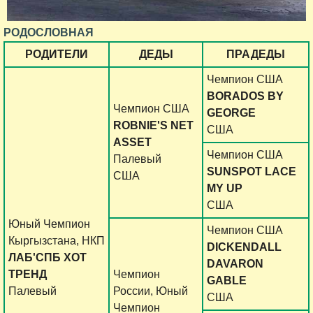
РОДОСЛОВНАЯ
РОДИТЕЛИ
ДЕДЫ
ПРАДЕДЫ
Чемпион США
BORADOS BY
Чемпион США
GEORGE
ROBNIE'S NET
США
ASSET
Чемпион США
Палевый
SUNSPOT LACE
США
MY UP
США
Юный Чемпион
Чемпион CША
Кыргызстана, НКП
DICKENDALL
ЛАБ'СПБ ХОТ
DAVARON
ТРЕНД
Чемпион
GABLE
Палевый
России, Юный
США
Чемпион