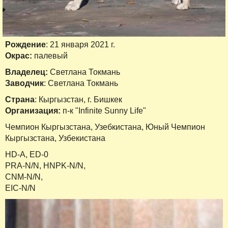
Рождение
: 21 января 2021 г.
Окрас:
палевый
Владелец:
Светлана Токмань
Заводчик
: Светлана Токмань
Страна
: Кыргызстан, г. Бишкек
Организация:
п-к "Infinite Sunny Life"
Чемпион Кыргызстана, Узебкистана, Юный Чемпион
Кыргызстана, Узбекистана
HD-A, ED-0
PRA-N/N, HNPK-N/N,
CNM-N/N,
EIC-N/N