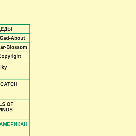
ДЕДЫ
 Gad-About
tar-Blossom
Copyright
ilky
 CATCH
LS OF
WINDS
 АМЕРИКАН