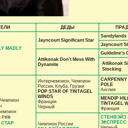
ТЕЛИ
ДЕДЫ
ПРА
Sandylands
Jayncourt Significant Star
Jayncourt S
LY MADLY
Guideline's 
Attikonak Don't Mess With
Attikonak S
Dynamite
Stocking
CARPENNY
Интерчемпион, Чемпион
POLE
России, Клуба, Грузии
Англия
POP STAR OF TINTAGEL
WINDS
MENDIP HIL
 Чемпион
Франция
TINTAGEL 
н
Черный
Франция
Чемпион
СТЕНВЭЙЗ
н РКФ
ЭКСПРЕСС
 СТАР
Чемпион России
Черный