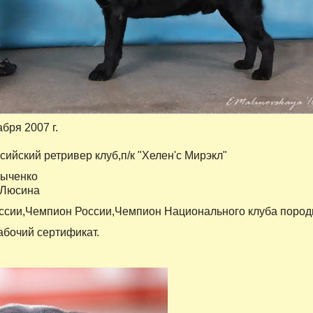
абря 2007 г.
сийский ретривер клуб,п/к "Хелен'с Мирэкл"
ыченко
 Люсина
ссии,Чемпион России,Чемпион Национального клуба поро
бочий сертификат.