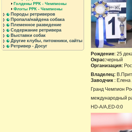
Голдены РРК - Чемпионы
Флэты РРК - Чемпионы
Породы ретриверов
Пропала/найдена собака
Племенное разведение
Содержание ретривера
Выставки собак
Другие клубы, питомники, сайты
Ретривер - Досуг
Рождение
: 25 дек
Окрас:
черный
Организация:
Рос
Владелец:
В.Прит
Заводчик
: Елена
Гранд Чемпион Ро
международный ра
HD-A/A,ED-0:0