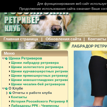
Для функционирования веб-сайт использует
Продолжение использования сайта означает Ваше сог
Главная страница
|
Обновления сайта
|
Контакты
ЛАБРАДОР РЕТРИВ
Меню
Щенки Ретриверов
Щенки лабрадор ретривера
Щенки золотистого ретривера
Щенки курчавошерстных ретриверов
Щенки прямошерстных ретриверов
Щенки новошотландских ретриверов
Щенки чесапик-бей ретриверов
О Клубе
Отчеты о работе клуба
Контакты
История Российского Ретривер Клуба
Лабрадоры РРК - Чемпионы