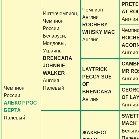
PRETE
Чемпион
AT RO
Интерчемпион,
Англии
Англия
Чемпион
ROCHEBY
России,
Чемпио
WHISKY MAC
Беларуси,
ROCH
Англия
Молдовы,
ACOR
Украины
Англия
BRENCARA
CAMB
JOHNNIE
LAYTRICK
MR RO
WALKER
PEGGY SUE
Англия
Англия
OF
Чемпион
Палевый
GEORG
BRENCARA
России
OF LA
Англия
АЛЬКОР РОС
Англия
БЕРТА
SWET
Палевый
MACK
Бельги
ЖАКВЕСТ
Палев