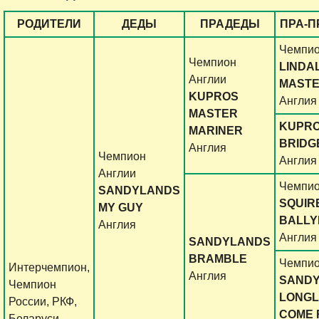
РОДИТЕЛИ
ДЕДЫ
ПРАДЕДЫ
ПРА-
Чемпио
Чемпион
LINDA
Англии
MAST
KUPROS
Англия
MASTER
KUPR
MARINER
BRIDG
Англия
Чемпион
Англия
Англии
Чемпио
SANDYLANDS
SQUIR
MY GUY
BALLY
Англия
Англия
SANDYLANDS
BRAMBLE
Чемпио
Интерчемпион,
Англия
SAND
Чемпион
LONGL
России, РКФ,
COME 
Беларуси,