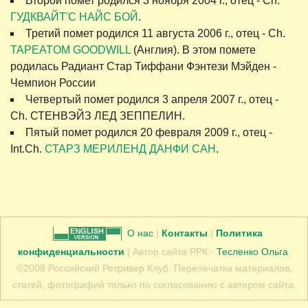
Второй помет родился 3 ноября 2004 г., отец - Ch.
ГУДКВАЙТ'С НАЙС БОЙ
.
Третий помет родился 11 августа 2006 г., отец - Ch.
TAPEATOM GOODWILL
(Англия). В этом помете
родилась Радиант Стар Тиффани Фэнтези Мэйден -
Чемпион России
Четвертый помет родился 3 апреля 2007 г., отец -
Сh. СТЕНВЭЙЗ ЛЕД ЗЕППЕЛИН.
Пятый помет родился 20 февраля 2009 г., отец -
Int.Ch.
СТАРЗ МЕРИЛЕНД ДАНФИ САН
.
О нас
|
Контакты
|
Политика
конфиденциальности
| Автор сайта РРК -
Тесленко Ольга
.
©2008 Российский Ретривер Клуб. Перепечатка материалов,
статей, фотографий только по согласованию с автором сайта.