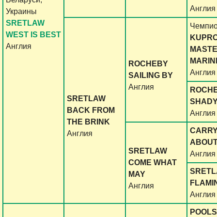
Англия
Украины
SRETLAW
Чемпио
WEST IS BEST
KUPR
Англия
MAST
MARIN
ROCHEBY
Англия
SAILING BY
Англия
ROCH
SRETLAW
SHADY
BACK FROM
Англия
THE BRINK
CARRY
Англия
ABOUT
SRETLAW
Англия
СOME WHAT
SRET
MAY
FLAMI
Англия
Англия
POOL