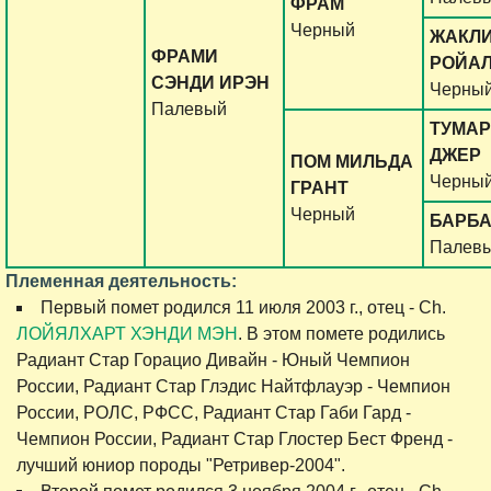
ФРАМ
Черный
ЖАКЛ
ФРАМИ
РОЙАЛ
СЭНДИ ИРЭН
Черны
Палевый
ТУМАР
ДЖЕР
ПОМ МИЛЬДА
Черны
ГРАНТ
Черный
БАРБА
Палев
Племенная деятельность:
Первый помет родился 11 июля 2003 г., отец - Ch.
ЛОЙЯЛХАРТ ХЭНДИ МЭН
. В этом помете родились
Радиант Стар Горацио Дивайн - Юный Чемпион
России, Радиант Стар Глэдис Найтфлауэр - Чемпион
России, РОЛС, РФСС, Радиант Стар Габи Гард -
Чемпион России, Радиант Стар Глостер Бест Френд -
лучший юниор породы "Ретривер-2004".