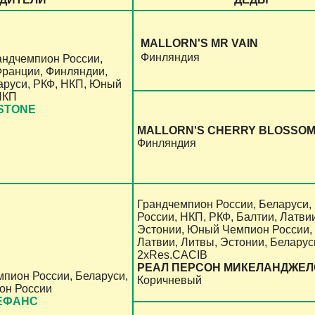
MALLORN'S MR VAIN
Финляндия
андчемпион России,
Франции, Финляндии,
аруси, РКФ, НКП, Юный
НКП
NSTONE
MALLORN'S CHERRY BLOSSO
Финляндия
Грандчемпион России, Беларуси,
России, НКП, РКФ, Балтии, Латви
Эстонии, Юный Чемпион России, 
Латвии, Литвы, Эстонии, Беларус
2xRes.CACIB
РЕАЛ ПЕРСОН МИКЕЛАНДЖЕЛ
пион России, Беларуси,
Коричневый
он России
ЕФАНС