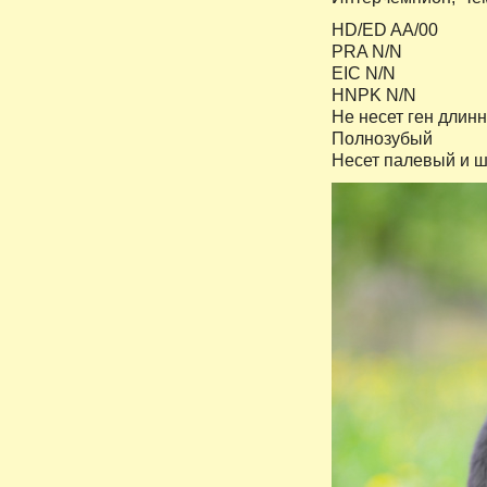
HD/ED AA/00
PRA N/N
EIC N/N
HNPK N/N
Не несет ген длинн
Полнозубый
Несет палевый и 