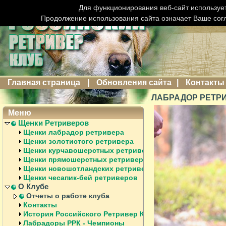
Для функционирования веб-сайт использует
Продолжение использования сайта означает Ваше сог
Главная страница
|
Обновления сайта
|
Контакты
ЛАБРАДОР РЕТРИ
Меню
Щенки Ретриверов
Щенки лабрадор ретривера
Щенки золотистого ретривера
Щенки курчавошерстных ретриверов
Щенки прямошерстных ретриверов
Щенки новошотландских ретриверов
Щенки чесапик-бей ретриверов
О Клубе
Отчеты о работе клуба
Контакты
История Российского Ретривер Клуба
Лабрадоры РРК - Чемпионы