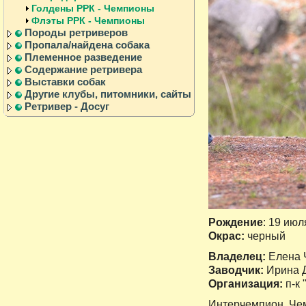
Голдены РРК - Чемпионы
Флэты РРК - Чемпионы
Породы ретриверов
Пропала/найдена собака
Племенное разведение
Содержание ретривера
Выставки собак
Другие клубы, питомники, сайты
Ретривер - Досуг
Рождение
: 19 июл
Окрас:
черный
Владелец:
Елена 
Заводчик:
Ирина 
Организация:
п-к 
Интерчемпион, Че