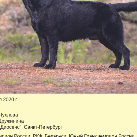
я 2020 г.
Чухлова
Дружинина
"Диосенс", Санкт-Петербург
мпион России, РКФ, Беларуси, Юный Грандчемпион России