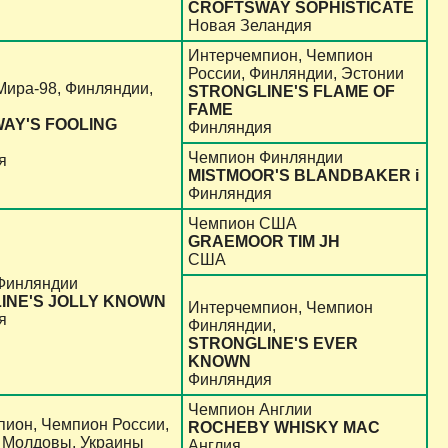
CROFTSWAY SOPHISTICATE
Новая Зеландия
Интерчемпион, Чемпион
России, Финляндии, Эстонии
ира-98, Финляндии,
STRONGLINE'S FLAME OF
FAME
AY'S FOOLING
Финляндия
Чемпион Финляндии
я
MISTMOOR'S BLANDBAKER i
Финляндия
Чемпион США
GRAEMOOR TIM JH
США
Финляндии
INE'S JOLLY KNOWN
Интерчемпион, Чемпион
я
Финляндии,
STRONGLINE'S EVER
KNOWN
Финляндия
Чемпион Англии
ион, Чемпион России,
ROCHEBY WHISKY MAC
 Молдовы, Украины
Англия