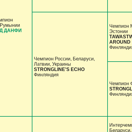
мпион
, Румынии
Чемпион М
Д ДАНФИ
Эстонии
TAWASTW
AROUND
Финлянди
Чемпион России, Беларуси,
Латвии, Украины
STRONGLINE'S ECHO
Финляндия
Чемпион 
STRONGL
Финлянди
Интерчемп
Беларуси,