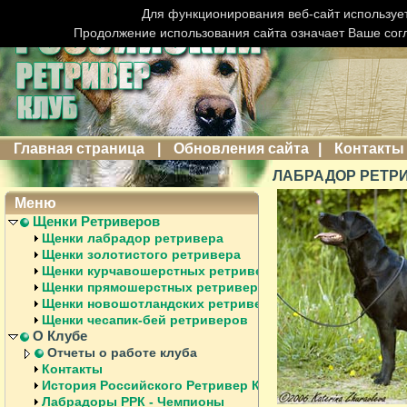
Для функционирования веб-сайт использует
Продолжение использования сайта означает Ваше сог
Главная страница
|
Обновления сайта
|
Контакты
ЛАБРАДОР РЕТРИ
Меню
Щенки Ретриверов
Щенки лабрадор ретривера
Щенки золотистого ретривера
Щенки курчавошерстных ретриверов
Щенки прямошерстных ретриверов
Щенки новошотландских ретриверов
Щенки чесапик-бей ретриверов
О Клубе
Отчеты о работе клуба
Контакты
История Российского Ретривер Клуба
Лабрадоры РРК - Чемпионы