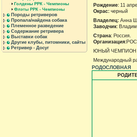
Голдены РРК - Чемпионы
Рождение
: 11 апр
Флэты РРК - Чемпионы
Окрас:
черный
Породы ретриверов
Пропала/найдена собака
Владелец:
Анна Ш
Племенное разведение
Заводчик
: Влади
Содержание ретривера
Страна
: Россия.
Выставки собак
Организация
:РО
Другие клубы, питомники, сайты
Ретривер - Досуг
ЮНЫЙ ЧЕМПИОН
Международный ра
РОДОСЛОВНАЯ
РОДИТ