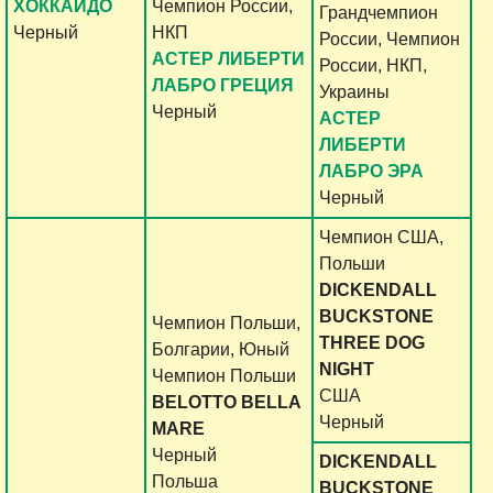
ХОККАЙДО
Чемпион России,
Грандчемпион
Черный
НКП
России, Чемпион
АСТЕР ЛИБЕРТИ
России, НКП,
ЛАБРО ГРЕЦИЯ
Украины
Черный
АСТЕР
ЛИБЕРТИ
ЛАБРО ЭРА
Черный
Чемпион США,
Польши
DICKENDALL
BUCKSTONE
Чемпион Польши,
THREE DOG
Болгарии, Юный
NIGHT
Чемпион Польши
США
BELOTTO BELLA
Черный
MARE
Черный
DICKENDALL
Польша
BUCKSTONE