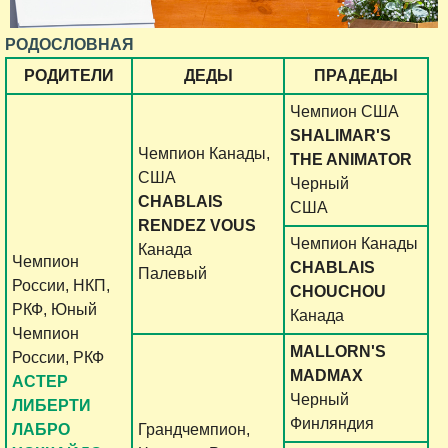
РОДОСЛОВНАЯ
РОДИТЕЛИ
ДЕДЫ
ПРАДЕДЫ
Чемпион США
SHALIMAR'S
Чемпион Канады,
THE ANIMATOR
США
Черный
CHABLAIS
США
RENDEZ VOUS
Чемпион Канады
Канада
Чемпион
CHABLAIS
Палевый
России, НКП,
CHOUCHOU
РКФ, Юный
Канада
Чемпион
MALLORN'S
России, РКФ
MADMAX
АСТЕР
Черный
ЛИБЕРТИ
Финляндия
ЛАБРО
Грандчемпион,