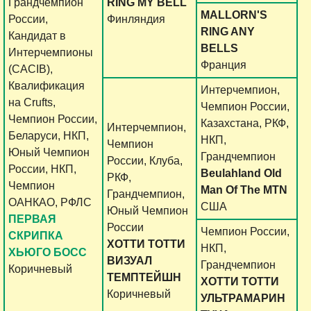
Грандчемпион
RING MY BELL
MALLORN'S
России,
Финляндия
RING ANY
Кандидат в
BELLS
Интерчемпионы
Франция
(CACIB),
Квалификация
Интерчемпион,
на Crufts,
Чемпион России,
Чемпион России,
Казахстана, РКФ,
Интерчемпион,
Беларуси, НКП,
НКП,
Чемпион
Юный Чемпион
Грандчемпион
России, Клуба,
России, НКП,
Beulahland Old
РКФ,
Чемпион
Man Of The MTN
Грандчемпион,
ОАНКАО, РФЛС
США
Юный Чемпион
ПЕРВАЯ
России
Чемпион России,
СКРИПКА
ХОТТИ ТОТТИ
НКП,
ХЬЮГО БОСС
ВИЗУАЛ
Грандчемпион
Коричневый
ТЕМПТЕЙШН
ХОТТИ ТОТТИ
Коричневый
УЛЬТРАМАРИН