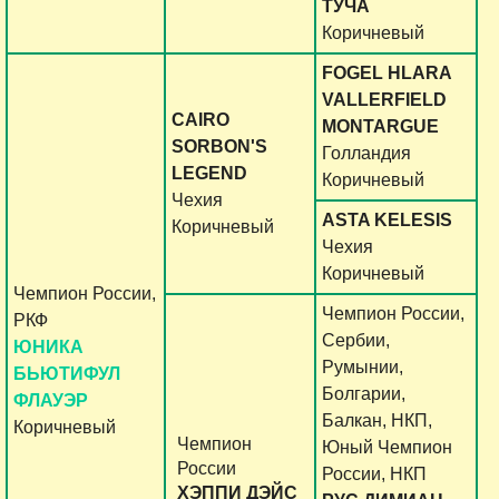
ТУЧА
Коричневый
FOGEL HLARA
VALLERFIELD
CAIRO
MONTARGUE
SORBON'S
Голландия
LEGEND
Коричневый
Чехия
ASTA KELESIS
Коричневый
Чехия
Коричневый
Чемпион России,
Чемпион России,
РКФ
Сербии,
ЮНИКА
Румынии,
БЬЮТИФУЛ
Болгарии,
ФЛАУЭР
Балкан, НКП,
Коричневый
Чемпион
Юный Чемпион
России
России, НКП
ХЭППИ ДЭЙС