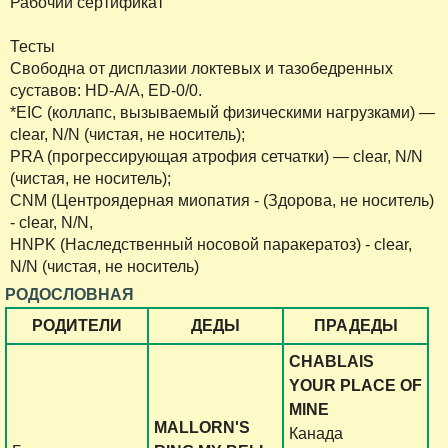
Рабочий сертификат
Тесты
Свободна от дисплазии локтевых и тазобедренных
суставов: HD-A/А, ED-0/0.
*EIC (коллапс, вызываемый физическими нагрузками) —
clear, N/N (чистая, не носитель);
PRA (прогрессирующая атрофия сетчатки) — clear, N/N
(чистая, не носитель);
CNM (Центроядерная миопатия - (Здорова, не носитель)
- clear, N/N,
HNPK (Наследственный носовой паракератоз) - clear,
N/N (чистая, не носитель)
РОДОСЛОВНАЯ
РОДИТЕЛИ
ДЕДЫ
ПРАДЕДЫ
CHABLAIS
YOUR PLACE OF
MINE
MALLORN'S
Канада