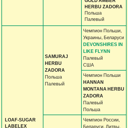
GOLD AMBER
HERBU ZADORA
Польша
Палевый
Чемпион Польши,
Украины, Беларуси
DEVONSHIRES IN
LIKE FLYNN
SAMURAJ
Палевый
HERBU
США
ZADORA
Чемпион Польши
Польша
HANNAN
Палевый
MONTANA HERBU
ZADORA
Палевый
Польша
LOAF-SUGAR
Чемпион России,
LABELEX
Беларуси, Литвы,