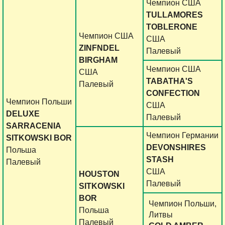
Чемпион США
TULLAMORES
TOBLERONE
Чемпион США
США
ZINFNDEL
Палевый
BIRGHAM
Чемпион США
CША
TABATHA'S
Палевый
CONFECTION
Чемпион Польши
США
DELUXE
Палевый
SARRACENIA
Чемпион Германии
SITKOWSKI BOR
DEVONSHIRES
Польша
STASH
Палевый
США
HOUSTON
Палевый
SITKOWSKI
BOR
Чемпион Польши,
Польша
Литвы
Палевый