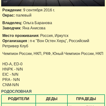
Рождение
: 9 сентября 2016 г.
Окрас:
палевый
Владелец:
Ольга Баранова
Заводчик
: Яна Анисова
Место проживания
: Россия, Иркутск
Организация
: п-к "Вон Остен Херц", Российский
Ретривер Клуб
Чемпион России, НКП, РКФ, Юный Чемпион России, НКП
HD-A, ED-0
HNPK - N/N
EIC - N/N
PRA - N/N
CNM-N/N
РОДОСЛОВНАЯ
РОДИТЕЛИ
ДЕДЫ
ПРАДЕДЫ