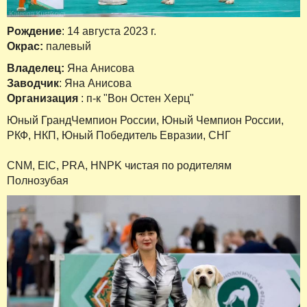
Рождение
: 14 августа 2023 г.
Окрас:
палевый
Владелец:
Яна Анисова
Заводчик
: Яна Анисова
Организация
: п-к "Вон Остен Херц"
Юный ГрандЧемпион России, Юный Чемпион России,
РКФ, НКП, Юный Победитель Евразии, СНГ
CNM, EIC, PRA, HNPK чистая по родителям
Полнозубая