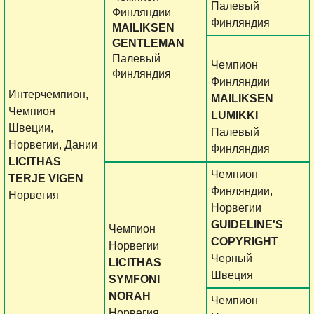
Палевый
Финляндии
Финляндия
MAILIKSEN
GENTLEMAN
Палевый
Чемпион
Финляндия
Финляндии
Интерчемпион,
MAILIKSEN
Чемпион
LUMIKKI
Швеции,
Палевый
Норвегии, Дании
Финляндия
LICITHAS
Чемпион
TERJE VIGEN
Финляндии,
Норвегия
Норвегии
GUIDELINE'S
Чемпион
COPYRIGHT
Норвегии
Черный
LICITHAS
Швеция
SYMFONI
NORAH
Чемпион
Норвегия