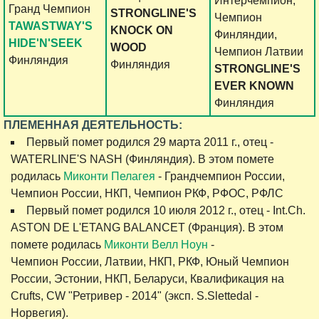
Интерчемпион,
Гранд Чемпион
STRONGLINE'S
Чемпион
TAWASTWAY'S
KNOCK ON
Финляндии,
HIDE'N'SEEK
WOOD
Чемпион Латвии
Финляндия
Финляндия
STRONGLINE'S
EVER KNOWN
Финляндия
ПЛЕМЕННАЯ ДЕЯТЕЛЬНОСТЬ:
Первый помет родился 29 марта 2011 г., отец -
WATERLINE'S NASH (Финляндия). В этом помете
родилась
Миконти Пелагея
- Грандчемпион России,
Чемпион России, НКП, Чемпион РКФ, РФОС, РФЛС
Первый помет родился 10 июля 2012 г., отец - Int.Ch.
ASTON DE L'ETANG BALANCET (Франция). В этом
помете родилась
Миконти Велл Ноун
-
Чемпион России, Латвии, НКП, РКФ, Юный Чемпион
России, Эстонии, НКП, Беларуси, Квалификация на
Crufts, CW "Ретривер - 2014" (эксп. S.Slettedal -
Норвегия).