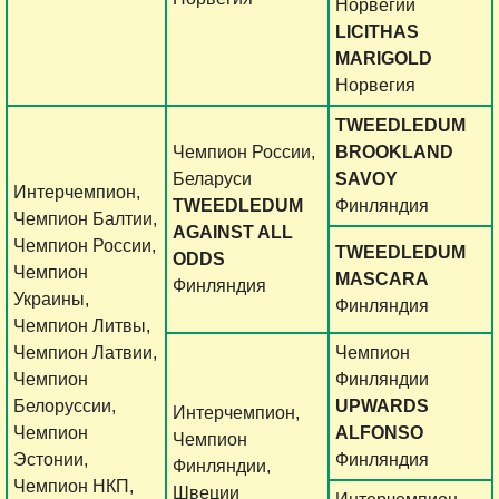
Норвегии
LICITHAS
MARIGOLD
Норвегия
TWEEDLEDUM
Чемпион России,
BROOKLAND
Беларуси
SAVOY
Интерчемпион,
TWEEDLEDUM
Финляндия
Чемпион Балтии,
AGAINST ALL
Чемпион России,
TWEEDLEDUM
ODDS
Чемпион
MASCARA
Финляндия
Украины,
Финляндия
Чемпион Литвы,
Чемпион Латвии,
Чемпион
Чемпион
Финляндии
Белоруссии,
UPWARDS
Интерчемпион,
Чемпион
ALFONSO
Чемпион
Эстонии,
Финляндия
Финляндии,
Чемпион НКП,
Швеции