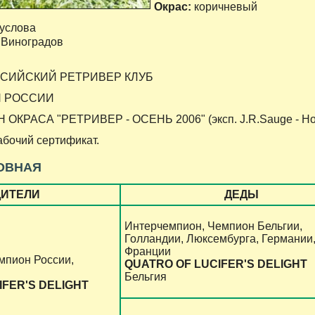
Окрас:
коричневый
услова
 Виноградов
ССИЙСКИЙ РЕТРИВЕР КЛУБ
Н РОССИИ
КРАСА "РЕТРИВЕР - ОСЕНЬ 2006" (эксп. J.R.Sauge - Но
бочий сертификат.
ОВНАЯ
ДИТЕЛИ
ДЕДЫ
Интерчемпион, Чемпион Бельгии,
Голландии, Люксембурга, Германии,
Франции
мпион России,
QUATRO OF LUCIFER'S DELIGHT
Бельгия
IFER'S DELIGHT