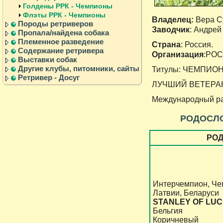
Голдены РРК - Чемпионы
Флэты РРК - Чемпионы
Владелец:
Вера С
Породы ретриверов
Заводчик
: Андрей
Пропала/найдена собака
Племенное разведение
Страна
: Россия.
Содержание ретривера
Организация
:РО
Выставки собак
Другие клубы, питомники, сайты
Титулы: ЧЕМПИО
Ретривер - Досуг
ЛУЧШИЙ ВЕТЕРАН О
Международный ра
РОДОСЛ
РО
Интерчемпион, Че
Латвии, Беларуси
STANLEY OF LUC
Бельгия
Коричневый