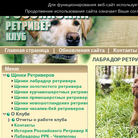
Для функционирования веб-сайт использует
Продолжение использования сайта означает Ваше сог
Главная страница
|
Обновления сайта
|
Контакты
ЛАБРАДОР РЕТРИ
Меню
Щенки Ретриверов
Щенки лабрадор ретривера
Щенки золотистого ретривера
Щенки курчавошерстных ретриверов
Щенки прямошерстных ретриверов
Щенки новошотландских ретриверов
Щенки чесапик-бей ретриверов
О Клубе
Отчеты о работе клуба
Контакты
История Российского Ретривер Клуба
Лабрадоры РРК - Чемпионы