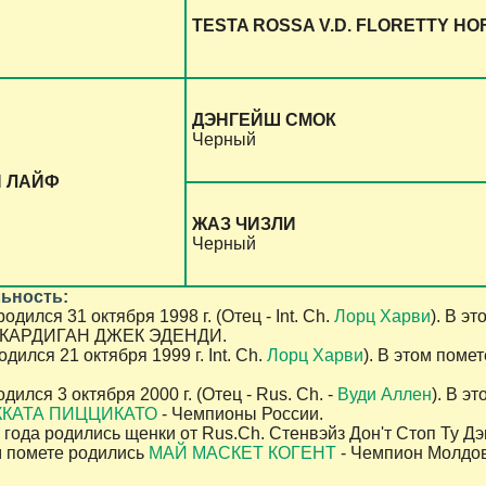
TESTA ROSSA V.D. FLORETTY HO
ДЭНГЕЙШ СМОК
Черный
И ЛАЙФ
ЖАЗ ЧИЗЛИ
Черный
ьность:
дился 31 октября 1998 г. (Отец - Int. Ch.
Лорц Харви
). В э
 КАРДИГАН ДЖЕК ЭДЕНДИ.
дился 21 октября 1999 г. Int. Ch.
Лорц Харви
). В этом пом
дился 3 октября 2000 г. (Отец - Rus. Ch. -
Вуди Аллен
). В 
ККАТА ПИЦЦИКАТО
- Чемпионы России.
года родились щенки от Rus.Ch. Стенвэйз Дон'т Стоп Ту Дэнс
м помете родились
МАЙ МАСКЕТ КОГЕНТ
- Чемпион Молдо