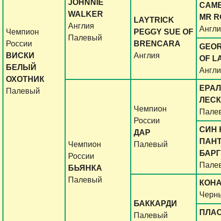
JOHNNIE
CAM
WALKER
MR R
LAYTRICK
Англия
Англ
Чемпион
PEGGY SUE OF
Палевый
России
BRENCARA
GEOR
ВИСКИ
Англия
OF L
БЕЛЫЙ
Англ
ОХОТНИК
ЕРА
Палевый
ЛЕС
Чемпион
Пале
России
СИН 
ДАР
ПАН
Чемпион
Палевый
БАРГ
России
Пале
БЬЯНКА
Палевый
КОНА
Черн
БАККАРДИ
ПЛА
Палевый