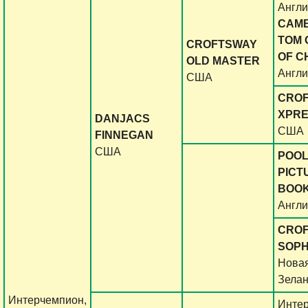
Англ
CAM
TOM 
CROFTSWAY
OF C
OLD MASTER
Англ
США
CRO
XPRE
DANJACS
США
FINNEGAN
США
POO
PICT
BOO
Англ
CRO
SOPH
Нова
Зела
Интерчемпион,
Интер