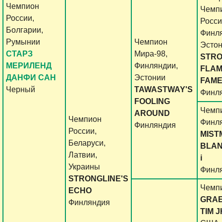
Чемпион
Чемп
России,
Росси
Болгарии,
Финля
Румынии
Чемпион
Эсто
CТАРЗ
Мира-98,
STRO
МЕРИЛЕНД
Финляндии,
FLAM
ДАНФИ САН
Эстонии
FAM
Черный
TAWASTWAY'S
Финл
FOOLING
Чемп
AROUND
Чемпион
Финл
Финляндия
России,
MIST
Беларуси,
BLA
Латвии,
i
Украины
Финл
STRONGLINE'S
Чемп
ECHO
GRA
Финляндия
TIM J