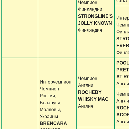
США
Чемпион
Финляндии
STRONGLINE'S
Интер
JOLLY KNOWN
Чемп
Финляндия
Финля
STRO
EVE
Финл
POO
PRET
AT R
Чемпион
Интерчемпион,
Англ
Англии
Чемпион
ROCHEBY
Чемп
России,
WHISKY MAC
Англ
Беларуси,
Англия
ROC
Молдовы,
ACO
Украины
Англ
BRENCARA