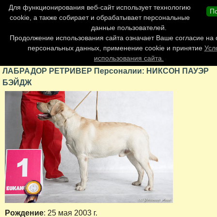
Главная страница
Для функционирования веб-сайт использует технологию
П
Обновления сайта
cookie, а также собирает и обрабатывает персональные
данные пользователей.
Контакты
Продолжение использования сайта означает Ваше согласие на 
Персоналии
персональных данных, применение cookie и принятие
Усл
Форум
использования сайта.
ЛАБРАДОР РЕТРИВЕР Персоналии: НИКСОН ПАУЭР
БЭЙДЖ
Рождение
: 25 мая 2003 г.