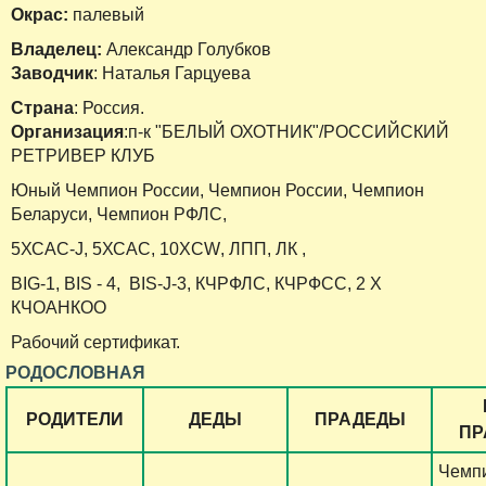
Окрас:
палевый
Владелец:
Александр Голубков
Заводчик
: Наталья Гарцуева
Страна
: Россия.
Организация
:п-к "БЕЛЫЙ ОХОТНИК"/РОССИЙСКИЙ
РЕТРИВЕР КЛУБ
Юный Чемпион России, Чемпион России, Чемпион
Беларуси, Чемпион РФЛС,
5ХСАС-
J
, 5ХСАС, 10Х
CW
, ЛПП, ЛК ,
BIG-1, BIS
- 4,
BIS-J-3, КЧРФЛС, КЧРФСС, 2 Х
КЧОАНКОО
Рабочий сертификат.
РОДОСЛОВНАЯ
РОДИТЕЛИ
ДЕДЫ
ПРАДЕДЫ
ПР
Чемп