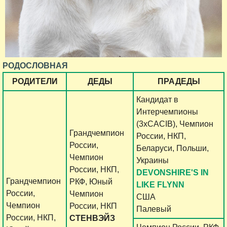
РОДОСЛОВНАЯ
РОДИТЕЛИ
ДЕДЫ
ПРАДЕДЫ
Кандидат в
Интерчемпионы
(3хCACIB), Чемпион
Грандчемпион
России, НКП,
России,
Беларуси, Польши,
Чемпион
Украины
России, НКП,
DEVONSHIRE'S IN
Грандчемпион
РКФ, Юный
LIKE FLYNN
России,
Чемпион
США
Чемпион
России, НКП
Палевый
России, НКП,
СТЕНВЭЙЗ