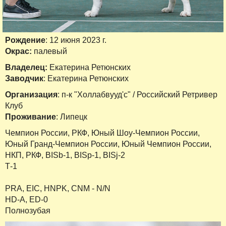
Рождение
: 12 июня 2023 г.
Окрас:
палевый
Владелец:
Екатерина Ретюнских
Заводчик
: Екатерина Ретюнских
Организация
: п-к "Холлабвууд'c" / Российский Ретривер
Клуб
Проживание
: Липецк
Чемпион России, РКФ, Юный Шоу-Чемпион России,
Юный Гранд-Чемпион России, Юный Чемпион России,
НКП, РКФ, BISb-1, BISp-1, BISj-2
Т-1
PRA, EIC, HNPK, CNM - N/N
HD-A, ED-0
Полнозубая