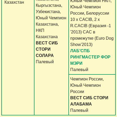
Юный Чемпион НКП,
Казахстан
Кыргызстана,
Юный Чемпион
Узбекистана,
России, Белоруссии
Юный Чемпион
10 х CACIB, 2 x
Казахстана,
R.CACIB (Евразия -1
НКП
'2013) СAC в
Казахстана
промежутке (Euro Dog
ВЕСТ СИБ
Show'2013)
СТОРИ
ЛАБ'СПБ
СОЛАРА
РИНГМАСТЕР ФОР
Палевый
МЭРИ
Палевый
Чемпион России,
Юный Чемпион
России
ВЕСТ СИБ СТОРИ
АЛАБАМА
Палевый