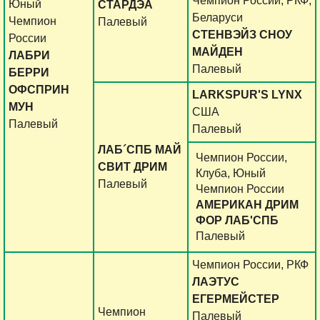
Чемпион России, РКФ,
Юный
СТАРДЭА
Беларуси
Чемпион
Палевый
СТЕНВЭЙЗ СНОУ
России
МАЙДЕН
ЛАБРИ
Палевый
БЕРРИ
ОФСПРИН
LARKSPUR'S LYNX
МУН
США
Палевый
Палевый
ЛАБ´СПБ МАЙ
Чемпион России,
СВИТ ДРИМ
Клуба, Юный
Палевый
Чемпион России
АМЕРИКАН ДРИМ
ФОР ЛАБ'СПБ
Палевый
Чемпион России, РКФ
ЛАЭТУС
ЕГЕРМЕЙСТЕР
Чемпион
Палевый