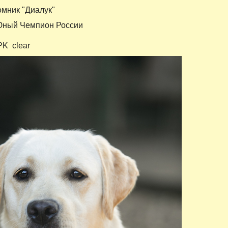
омник "Диалук"
Юный Чемпион России
 clear​