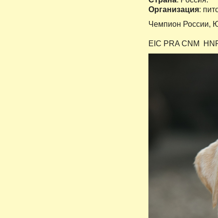
Организация
: пит
Чемпион России, 
EIC PRA CNM HNPK