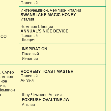
Палевый
Интерчемпион, Чемпион Италии
SWANSLAKE MAGIC HONEY
Италия
Чемпион Швеции
ANNUAL'S NICE DEVICE
Палевый
NCO
Швеция
INSPIRATION
Палевый
Испания
ROCHEBY TOAST MASTER
, Супер
Палевый
Чемпион
Англия
пион
ии,
Чемпион
ы
Шоу-Чемпион Англии
N
FOXRUSH OVALTINE JW
Англия