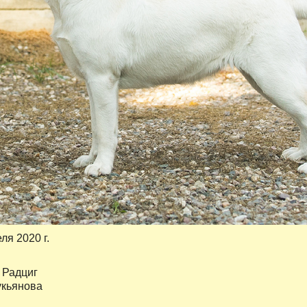
еля 2020 г.
 Радциг
укьянова