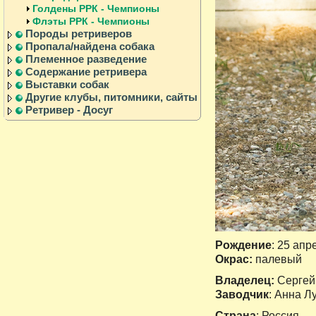
Голдены РРК - Чемпионы
Флэты РРК - Чемпионы
Породы ретриверов
Пропала/найдена собака
Племенное разведение
Содержание ретривера
Выставки собак
Другие клубы, питомники, сайты
Ретривер - Досуг
Рождение
: 25 апр
Окрас:
палевый
Владелец:
Сергей
Заводчик
: Анна Л
Страна
: Россия.