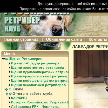
Для функционирования веб-сайт использует
Продолжение использования сайта означает Ваше сог
Главная страница
|
Обновления сайта
|
Контакты
ЛАБРАДОР РЕТРИ
Меню
Щенки Ретриверов
Щенки лабрадор ретривера
Щенки золотистого ретривера
Щенки курчавошерстных ретриверов
Щенки прямошерстных ретриверов
Щенки новошотландских ретриверов
Щенки чесапик-бей ретриверов
О Клубе
Отчеты о работе клуба
Контакты
История Российского Ретривер Клуба
Лабрадоры РРК - Чемпионы