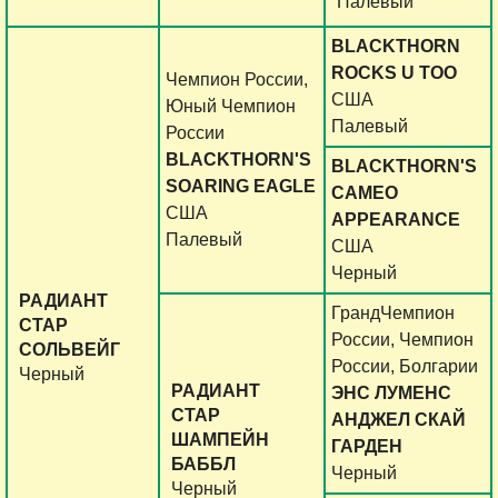
Палевый
BLACKTHORN
ROCKS U TOO
Чемпион России,
США
Юный Чемпион
Палевый
России
BLACKTHORN'S
BLACKTHORN'S
SOARING EAGLE
CAMEO
США
APPEARANCE
Палевый
США
Черный
РАДИАНТ
ГрандЧемпион
СТАР
России, Чемпион
СОЛЬВЕЙГ
России, Болгарии
Черный
РАДИАНТ
ЭНС ЛУМЕНС
СТАР
АНДЖЕЛ СКАЙ
ШАМПЕЙН
ГАРДЕН
БАББЛ
Черный
Черный