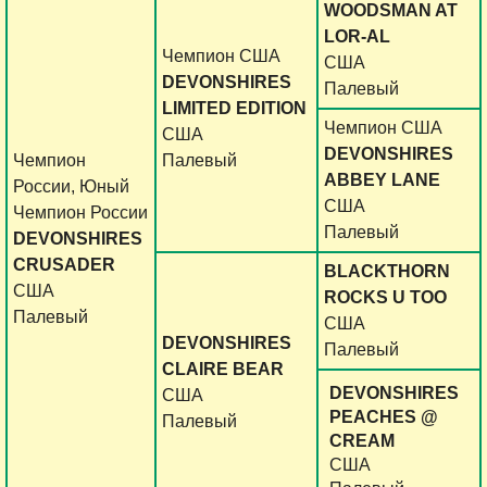
WOODSMAN AT
LOR-AL
Чемпион США
США
DEVONSHIRES
Палевый
LIMITED EDITION
Чемпион США
США
DEVONSHIRES
Чемпион
Палевый
ABBEY LANE
России, Юный
США
Чемпион России
Палевый
DEVONSHIRES
CRUSADER
BLACKTHORN
США
ROCKS U TOO
Палевый
США
DEVONSHIRES
Палевый
CLAIRE BEAR
DEVONSHIRES
США
PEACHES @
Палевый
CREAM
США