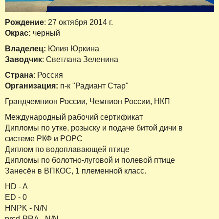
Рождение
: 27 октября 2014 г.
Окрас:
черный
Владелец:
Юлия Юркина
Заводчик
: Светлана Зеленина
Страна
: Россия
Организация:
п-к "Радиант Стар"
Грандчемпион России, Чемпион России, НКП
Международный рабочий сертификат
Дипломы по утке, розыску и подаче битой дичи в
системе РКФ и РОРС
Диплом по водоплавающей птице
Дипломы по болотно-луговой и полевой птице
Занесён в ВПКОС, 1 племенной класс.
HD - A
ED - 0
HNPK - N/N
prcd-PRA - N/N