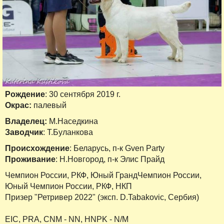
Рождение
: 30 сентября 2019 г.
Окрас:
палевый
Владелец:
М.Наседкина
Заводчик
: Т.Буланкова
Происхождение
: Беларусь, п-к Gven Party
Проживание
: Н.Новгород, п-к Элис Прайд
Чемпион России, РКФ, Юный ГрандЧемпион России,
Юный Чемпион России, РКФ, НКП
Призер "Ретривер 2022" (эксп. D.Tabakovic, Сербия)
EIC, PRA, CNM - NN, HNPK - N/M