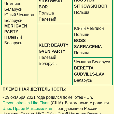
HOUSTON
SITKOWSKI
Чемпион
SITKOWSKI BOR
BOR
Беларуси,
Польша
Польша
Юный Чемпион
Палевый
Беларуси
MERI GVEN
Юный Чемпион
PARTY
Польши
Палевый
BOSS
Беларусь
KLER BEAUTY
SARRACENIA
GVEN PARTY
Польша
Палевый
Чемпион Беларуси
Беларусь
BERETTA
GUDVILLS-LAV
Беларусь
ПЛЕМЕННАЯ ДЕЯТЕЛЬНОСТЬ:
- 29 октября 2021 года родился поме, отец - Ch.
Devonshires In Like Flynn
(США). В этом помете родился
Элис Прайд Максимилиан
- Грандчемпион России,