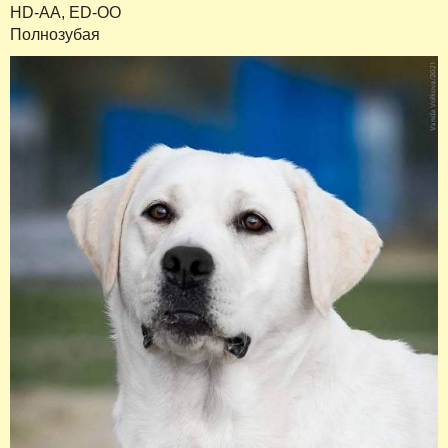
HD-AА, ED-OО
Полнозубая