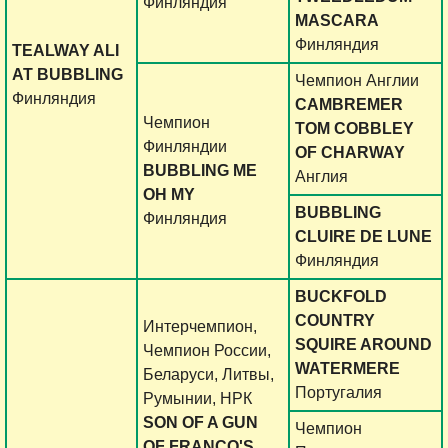
Финляндия
MASCARA
Финляндия
TEALWAY ALI
AT BUBBLING
Чемпион Англии
Финляндия
CAMBREMER
Чемпион
TOM COBBLEY
Финляндии
OF CHARWAY
BUBBLING ME
Англия
OH MY
BUBBLING
Финляндия
CLUIRE DE LUNE
Финляндия
BUCKFOLD
COUNTRY
Интерчемпион,
SQUIRE AROUND
Чемпион России,
WATERMERE
Беларуси, Литвы,
Португалия
Румынии, НРК
SON OF A GUN
Чемпион
OF FRANCO'S