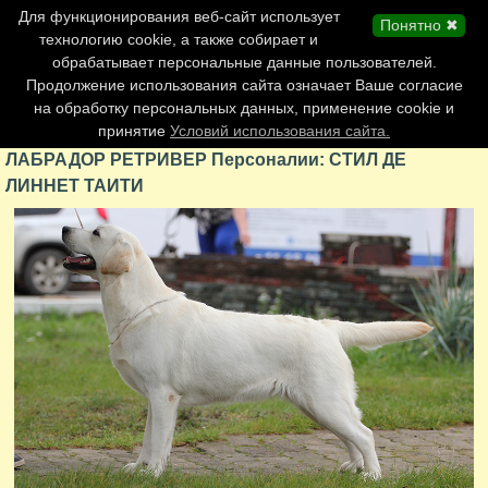
Главная страница
Для функционирования веб-сайт использует
Понятно ✖
Обновления сайта
технологию cookie, а также собирает и
обрабатывает персональные данные пользователей.
Контакты
Продолжение использования сайта означает Ваше согласие
Персоналии
на обработку персональных данных, применение cookie и
Форум
принятие
Условий использования сайта.
ЛАБРАДОР РЕТРИВЕР Персоналии: СТИЛ ДЕ
ЛИННЕТ ТАИТИ