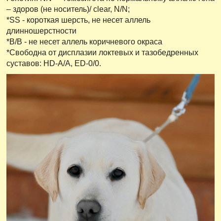
– здоров (не носитель)/ clear, N/N;
*SS - короткая шерсть, не несет аллель
длинношерстности
*B/B - не несет аллель коричневого окраса
*Свободна от дисплазии локтевых и тазобедренных
суставов: HD-A/А, ED-0/0.