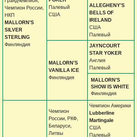
Грандчемпион,
ALLEGHENY'S
Палевый
Чемпион России,
BELLS OF
США
НКП
IRELAND
MALLORN'S
США
SILVER
Палевый
STERLING
Финляндия
JAYNCOURT
STAR YOKER
Англия
MALLORN'S
Палевый
VANILLA ICE
Финляндия
MALLORN'S
SHOW IS WHITE
Финляндия
Чемпион Америки
Чемпион
Lubberline
России, РКФ,
Martingale
Беларуси,
США
Литвы
Палевый