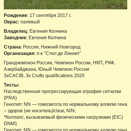
Рождение
: 17 сентября 2017 г.
Окрас:
палевый
Владелец:
Евгения Колчина
Заводчик:
Евгения Колчина
Страна
: Россия, Нижний Новгород
Организация
: п-к "Стил де Линнет"
Грандчемпион России, Чемпион России, НКП, РКФ,
Азербайджана, Юный Чемпион России
3xCACIB, 3х Crufts qualifications 2020
Тесты:
Наследственная прогрессирующая атрофия сетчатки
(PRA)
Генотип: NN — гомозигота по нормальному аллелю гена
– здоров (не носитель)/clear, N/N;
*Коллапс, вызываемый физическими нагрузками (ЕIC)
DNM1
Генотип: NN — гомозигота по нормальному аллелю гена