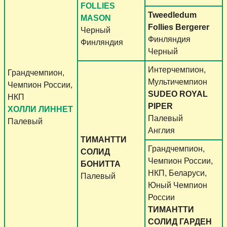
FOLLIES
Tweedledum
MASON
Follies Bergerer
Черный
Финляндия
Финляндия
Черный
Интерчемпион,
Грандчемпион,
Мультичемпион
Чемпион России,
SUDEO ROYAL
НКП
PIPER
ХОЛЛИ ЛИННЕТ
Палевый
Палевый
Англия
ТИМАНТТИ
Грандчемпион,
СОЛИД
Чемпион России,
БОНИТТА
НКП, Беларуси,
Палевый
Юный Чемпион
России
ТИМАНТТИ
СОЛИД ГАРДЕН