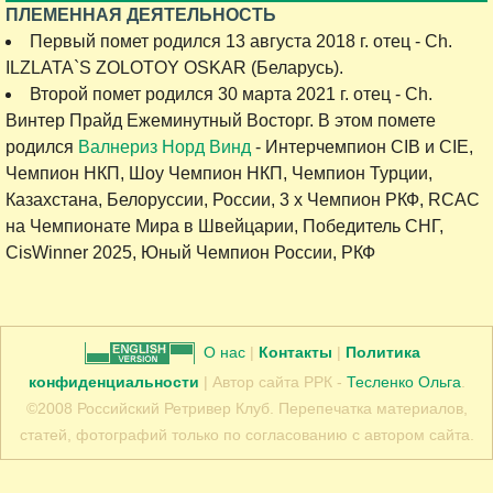
ПЛЕМЕННАЯ ДЕЯТЕЛЬНОСТЬ
Первый помет родился 13 августа 2018 г. отец - Ch.
ILZLATA`S ZOLOTOY OSKAR (Беларусь).
Второй помет родился 30 марта 2021 г. отец - Ch.
Винтер Прайд Ежеминутный Восторг. В этом помете
родился
Валнериз Норд Винд
- Интерчемпион CIB и CIE,
Чемпион НКП, Шоу Чемпион НКП, Чемпион Турции,
Казахстана, Белоруссии, России, 3 х Чемпион РКФ, RCAC
на Чемпионате Мира в Швейцарии, Победитель СНГ,
CisWinner 2025, Юный Чемпион России, РКФ
О нас
|
Контакты
|
Политика
конфиденциальности
| Автор сайта РРК -
Тесленко Ольга
.
©2008 Российский Ретривер Клуб. Перепечатка материалов,
статей, фотографий только по согласованию с автором сайта.