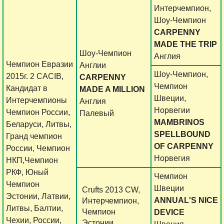
Интерчемпион,
Шоу-Чемпион
CARPENNY
MADE THE TRIP
Шоу-Чемпион
Англия
Чемпион Евразии
Англии
Шоу-Чемпион,
2015г. 2 CACIB,
CARPENNY
Чемпион
Кандидат в
MADE A MILLION
Швеции,
Интерчемпионы
Англия
Норвегии
Чемпион России,
Палевый
MAMBRINOS
Беларуси, Литвы,
SPELLBOUND
Гранд чемпион
OF CARPENNY
России, Чемпион
Норвегия
НКП,Чемпион
РКФ, Юный
Чемпион
Чемпион
Швеции
Crufts 2013 CW,
Эстонии, Латвии,
ANNUAL'S NICE
Интерчемпион,
Литвы, Балтии,
Чемпион
DEVICE
Чехии, России,
Эстонии,