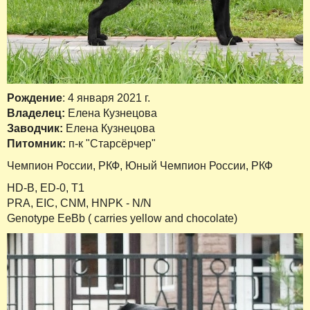
Рождение
: 4 января 2021 г.
Владелец:
Елена Кузнецова
Заводчик:
Елена Кузнецова
Питомник:
п-к "Старсёрчер"
Чемпион России, РКФ, Юный Чемпион России, РКФ
HD-B, ED-0, Т1
PRA, EIC, CNM, HNPK - N/N
Genotype EeBb ( carries yellow and chocolate)