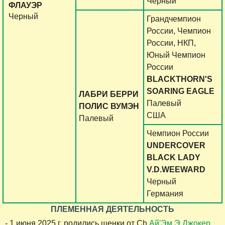
Черный
ФЛАУЭР
Черный
Грандчемпион
России, Чемпион
России, НКП,
Юный Чемпион
России
BLACKTHORN'S
SOARING EAGLE
ЛАБРИ БЕРРИ
Палевый
ПОЛИС ВУМЭН
США
Палевый
Чемпион России
UNDERCOVER
BLACK LADY
V.D.WEEWARD
Черный
Германия
ПЛЕМЕННАЯ ДЕЯТЕЛЬНОСТЬ
- 1 июня 2025 г. родились щенки от Ch.
Ай'Эм Э Джокер