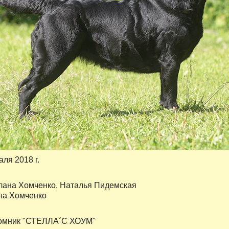
аля 2018 г.
ана Хомченко, Наталья Пидемская
на Хомченко
омник "СТЕЛЛА´C ХОУМ"