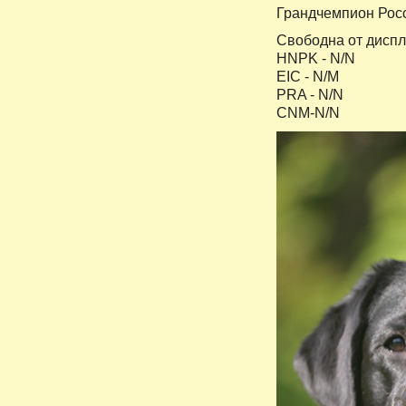
Грандчемпион Рос
Свободна от диспл
HNPK - N/N
EIC - N/M
PRA - N/N
CNM-N/N