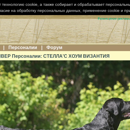
 технологию cookie, а также собирает и обрабатывает персональн
ласие на обработку персональных данных, применение cookie и п
Размещение реклам
|
Персоналии
|
Форум
ВЕР Персоналии: СТЕЛЛА'С ХОУМ ВИЗАНТИЯ