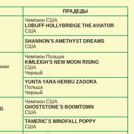
ПРАДЕДЫ
Чемпион США
LOBUFF HOLLYBRIDGE THE AVIATOR
США
SHANNON'S AMETHYST DREAMS
США
Чемпион Польши
KIMLEIGH'S NEW MOON RISING
онии
США
Черный
YUNTA YARA HERBU ZADORA
Польша
Черный
Чемпион США
GHOSTSTONE´S BOOMTOWN
NG
США
TAMERIC´S WINDFALL POPPY
США