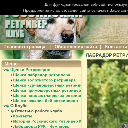
Для функционирования веб-сайт использует
Продолжение использования сайта означает Ваше сог
Главная страница
|
Обновления сайта
|
Контакты
ЛАБРАДОР РЕТРИ
Меню
Щенки Ретриверов
Щенки лабрадор ретривера
Щенки золотистого ретривера
Щенки курчавошерстных ретриверов
Щенки прямошерстных ретриверов
Щенки новошотландских ретриверов
Щенки чесапик-бей ретриверов
О Клубе
Отчеты о работе клуба
Контакты
История Российского Ретривер Клуба
Лабрадоры РРК - Чемпионы