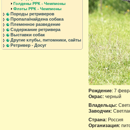
Голдены РРК - Чемпионы
Флэты РРК - Чемпионы
Породы ретриверов
Пропала/найдена собака
Племенное разведение
Содержание ретривера
Выставки собак
Другие клубы, питомники, сайты
Ретривер - Досуг
Рождение
: 7 февр
Окрас:
черный
Владельцы:
Светл
Заводчик:
Светла
Cтрана:
Россия
Организация:
пит