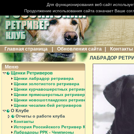
Для функционирования веб-сайт использует
Продолжение использования сайта означает Ваше сог
Главная страница
|
Обновления сайта
|
Контакты
ЛАБРАДОР РЕТРИ
Меню
Щенки Ретриверов
Щенки лабрадор ретривера
Щенки золотистого ретривера
Щенки курчавошерстных ретриверов
Щенки прямошерстных ретриверов
Щенки новошотландских ретриверов
Щенки чесапик-бей ретриверов
О Клубе
Отчеты о работе клуба
Контакты
История Российского Ретривер Клуба
Лабрадоры РРК - Чемпионы