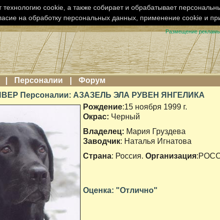
 технологию cookie, а также собирает и обрабатывает персональн
ласие на обработку персональных данных, применение cookie и п
Размещение реклам
|
Персоналии
|
Форум
ВЕР Персоналии: АЗАЗЕЛЬ ЭЛА РУВЕН ЯНГЕЛИКА
Рождение
:15 ноября 1999 г.
Окрас:
Черный
Владелец:
Мария Груздева
Заводчик
: Наталья Игнатова
Страна
: Россия.
Организация
:РОС
Оценка: "Отлично"