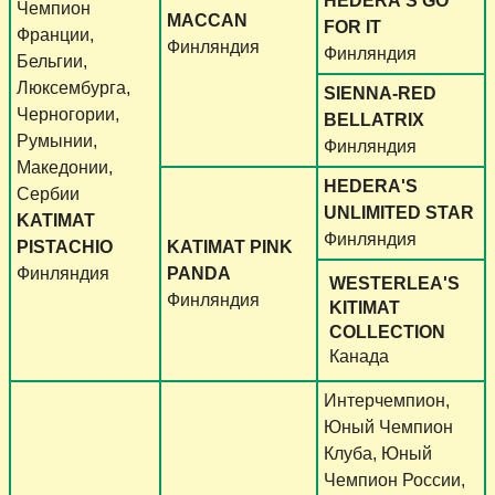
HEDERA'S GO
Чемпион
MACCAN
FOR IT
Франции,
Финляндия
Финляндия
Бельгии,
Люксембурга,
SIENNA-RED
Черногории,
BELLATRIX
Румынии,
Финляндия
Македонии,
HEDERA'S
Сербии
UNLIMITED STAR
KATIMAT
Финляндия
PISTACHIO
KATIMAT PINK
Финляндия
PANDA
WESTERLEA'S
Финляндия
KITIMAT
COLLECTION
Канада
Интерчемпион,
Юный Чемпион
Клуба, Юный
Чемпион России,