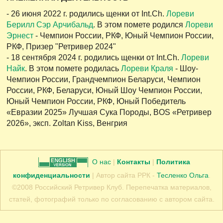
- 26 июня 2022 г. родились щенки от Int.Ch.
Лореви
Берилл Сэр Арчибальд
. В этом помете родился
Лореви
Эрнест
- Чемпион России, РКФ, Юный Чемпион России,
РКФ, Призер "Ретривер 2024"
- 18 сентября 2024 г. родились щенки от Int.Ch.
Лореви
Найк
. В этом помете родилась
Лореви Краля
- Шоу-
Чемпион России, Грандчемпион Беларуси, Чемпион
России, РКФ, Беларуси, Юный Шоу Чемпион России,
Юный Чемпион России, РКФ, Юный Победитель
«Евразии 2025» Лучшая Сука Породы, BOS «Ретривер
2026», эксп. Zoltan Kiss, Венгрия
О нас
|
Контакты
|
Политика
конфиденциальности
| Автор сайта РРК -
Тесленко Ольга
.
©2008 Российский Ретривер Клуб. Перепечатка материалов,
статей, фотографий только по согласованию с автором сайта.