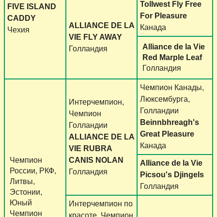
Tollwest Fly Free
FIVE ISLAND
For Pleasure
CADDY
ALLIANCE DE LA
Канада
Чехия
VIE FLY AWAY
Alliance de la Vie
Голландия
Red Marple Leaf
Голландия
Чемпион Канады,
Люксембурга,
Интерчемпион,
Голландии
Чемпион
Beinnbhreagh's
Голландии
Great Pleasure
ALLIANCE DE LA
Канада
VIE RUBRA
Чемпион
CANIS NOLAN
Alliance de la Vie
России, РКФ,
Голландия
Picsou's Djingels
Литвы,
Голландия
Эстонии,
Юный
Интерчемпион по
Чемпион
красоте, Чемпион