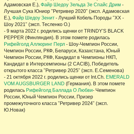
Адамовская Е.),
Файр Шедоу Зельда Зе Спайс Дрим
-
Лучшая Сука Юниор "Ретривер 2020" (эксп. Адамовская
Е.),
Файр Шедоу Зенит
- Лучший Кобель Породы "XX -
Шоу 2021" (эксп. Тесленко О.)
- 9 марта 2022 г. родились щенки от TRINDY'S BLACK
PEPPER (Финляндия). В этом помете родилась
Рифейголд Аллюринг Перл
- Шоу-Чемпион России,
Чемпион России, РКФ, Беларуси, Казахстана, Юный
Чемпион России, РКФ, Кандидат в Чемпионы НКП,
Кандидат в Интерсемпионы (2 CACIB), Победитель
открытого класса "Ретривер 2025" (эксп. Е.Семенова)
- 21 октября 2022 г. родились щенки от Int.Ch.
EMERALD
VOM AUGSBURGER LAND
(Германия). В этом помете
родилась
Рифейголд Баллада О Любви
-
Чемпион
России, Юный Чемпион России, Призер
промежуточного класса "Ретривер 2024" (эксп.
Ю.Новак)