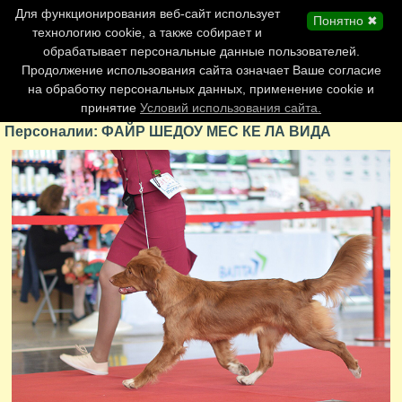
Главная страница
Для функционирования веб-сайт использует
Понятно ✖
Обновления сайта
технологию cookie, а также собирает и
обрабатывает персональные данные пользователей.
Контакты
Продолжение использования сайта означает Ваше согласие
Персоналии
на обработку персональных данных, применение cookie и
Форум
принятие
Условий использования сайта.
Персоналии: ФАЙР ШЕДОУ МЕС КЕ ЛА ВИДА