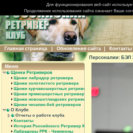
Для функционирования веб-сайт использует
Продолжение использования сайта означает Ваше сог
Главная страница
|
Обновления сайта
|
Контакты
Персоналии: БЭ
Меню
Щенки Ретриверов
Щенки лабрадор ретривера
Щенки золотистого ретривера
Щенки курчавошерстных ретриверов
Щенки прямошерстных ретриверов
Щенки новошотландских ретриверов
Щенки чесапик-бей ретриверов
О Клубе
Отчеты о работе клуба
Контакты
История Российского Ретривер Клуба
Лабрадоры РРК - Чемпионы