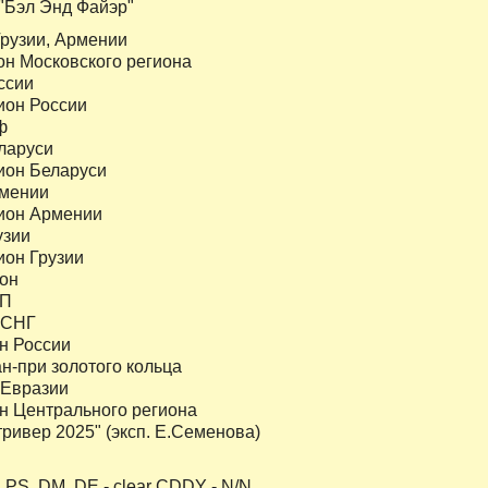
 "Бэл Энд Файэр"
Грузии, Армении
н Московского региона
ссии
ион России
ф
ларуси
ион Беларуси
мении
ион Армении
узии
он Грузии
он
КП
 СНГ
н России
н-при золотого кольца
 Евразии
 Центрального региона
ривер 2025" (эксп. Е.Семенова)
PS, DM, DE - clear CDDY - N/N