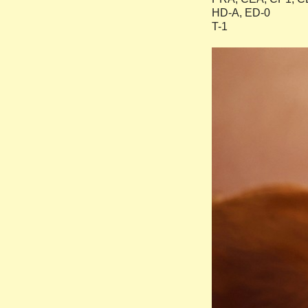
HD-A, ED-0
T-1