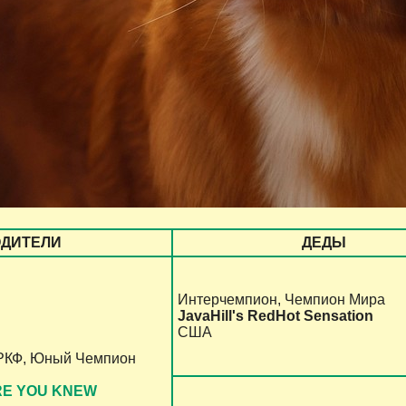
ОДИТЕЛИ
ДЕДЫ
Интерчемпион, Чемпион Мира
JavaHill's RedHot Sensation
США
 РКФ, Юный Чемпион
RE YOU KNEW